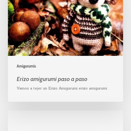
a
paso
Amigurumis
Erizo amigurumi paso a paso
Vamos a tejer un Erizo Amigurumi erizo amigurumi
C2C
a
crochet: