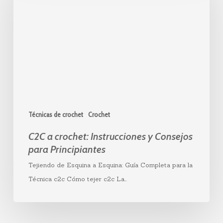
Instrucciones
y
Consejos
para
Principiantes
Técnicas de crochet
Crochet
C2C a crochet: Instrucciones y Consejos
para Principiantes
Tejiendo de Esquina a Esquina: Guía Completa para la
Técnica c2c Cómo tejer c2c La…