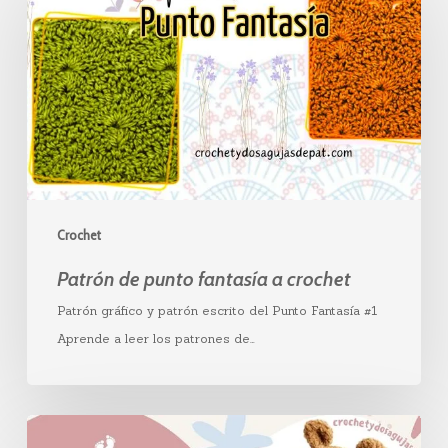
punto
fantasía
a
crochet
Crochet
Patrón de punto fantasía a crochet
Patrón gráfico y patrón escrito del Punto Fantasía #1
Aprende a leer los patrones de…
Patrón