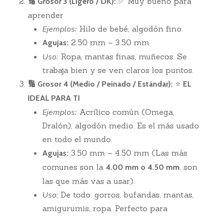
✅ Muy bueno para
🔢 Grosor 3 (Ligero / DK):
aprender
Ejemplos:
Hilo de bebé, algodón fino.
2.50 mm – 3.50 mm
Agujas:
Uso:
Ropa, mantas finas, muñecos. Se
trabaja bien y se ven claros los puntos.
⭐
🔢 Grosor 4 (Medio / Peinado / Estándar):
EL
IDEAL PARA TI
Ejemplos:
Acrílico común (Omega,
Dralón), algodón medio. Es el más usado
en todo el mundo.
3.50 mm – 4.50 mm (Las más
Agujas:
comunes son la
, son
4.00 mm o 4.50 mm
las que más vas a usar).
Uso:
De todo: gorros, bufandas, mantas,
amigurumis, ropa. Perfecto para