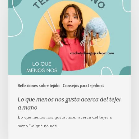
que
menos
nos
gusta
acerca
del
tejer
a
mano
Reflexiones sobre tejido
Consejos para tejedoras
Lo que menos nos gusta acerca del tejer
a mano
Lo que menos nos gusta hacer acerca del tejer a
mano Lo que no nos…