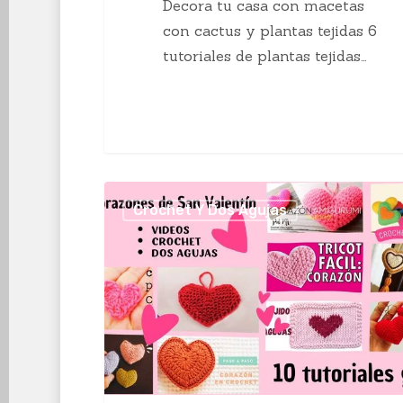
Decora tu casa con macetas
con cactus y plantas tejidas 6
tutoriales de plantas tejidas…
10
Crochet Y Dos Agujas
Tutoriales
de
Corazones
de
San
Valentín