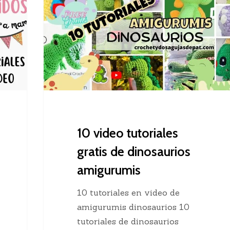
tutoriales
gratis
de
dinosaurios
amigurumis
10 video tutoriales
gratis de dinosaurios
amigurumis
10 tutoriales en video de
amigurumis dinosaurios 10
tutoriales de dinosaurios