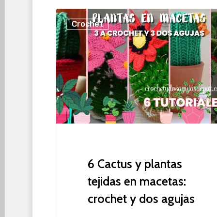
6
Crochet
Cactus
y
plantas
tejidas
en
macetas:
crochet
y
dos
agujas
6 Cactus y plantas
tejidas en macetas:
crochet y dos agujas