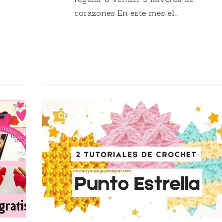
corazones En este mes el…
Cómo
Crochet
tejer
el
punto
estrella
a
crochet