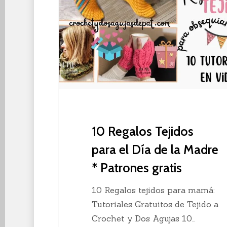
Tejidos
para
el
Día
de
la
Madre
*
Patrones
10 Regalos Tejidos
gratis
para el Día de la Madre
* Patrones gratis
10 Regalos tejidos para mamá:
Tutoriales Gratuitos de Tejido a
Crochet y Dos Agujas 10…