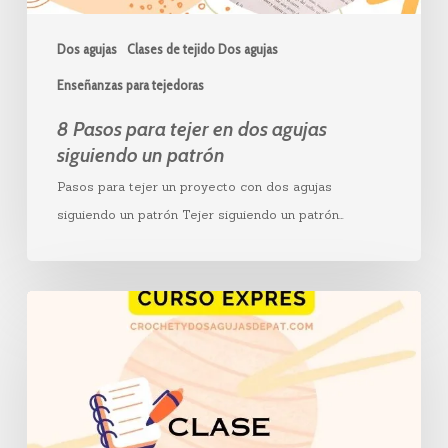
un
patrón
Dos agujas
Clases de tejido Dos agujas
Enseñanzas para tejedoras
8 Pasos para tejer en dos agujas
siguiendo un patrón
Pasos para tejer un proyecto con dos agujas
siguiendo un patrón Tejer siguiendo un patrón…
Aprende
a
leer
los
patrones
de