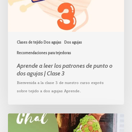
punto
o
dos
agujas
|
Clases de tejido Dos agujas
Dos agujas
Clase
Recomendaciones para tejedoras
3
Aprende a leer los patrones de punto o
dos agujas | Clase 3
Bienvenida a la clase 3 de nuestro curso exprés
sobre tejido a dos agujas Aprende…
Chal
triangular