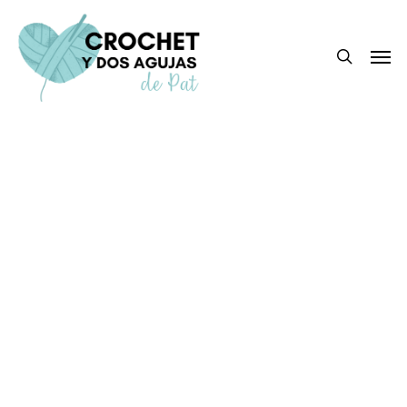
Skip
to
search
Men
main
content