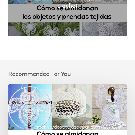
crochet
Recommended For You
Cómo
almidonar
los
tejidos
a
crochet