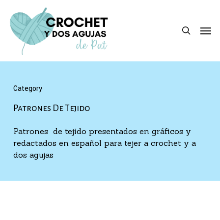
Skip
to
search
Men
main
content
Category
Patrones De Tejido
Patrones de tejido presentados en gráficos y
redactados en español para tejer a crochet y a
dos agujas