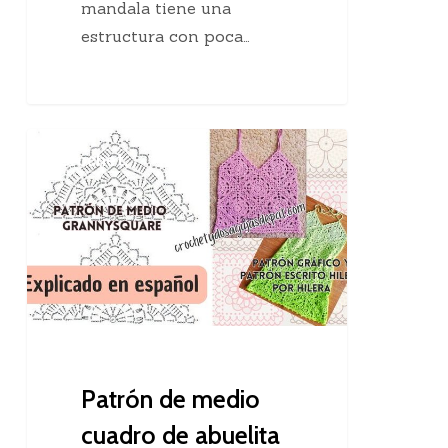
mandala tiene una
estructura con poca…
Patrón
Crochet
de
medio
cuadro
de
abuelita
Patrón de medio
cuadro de abuelita