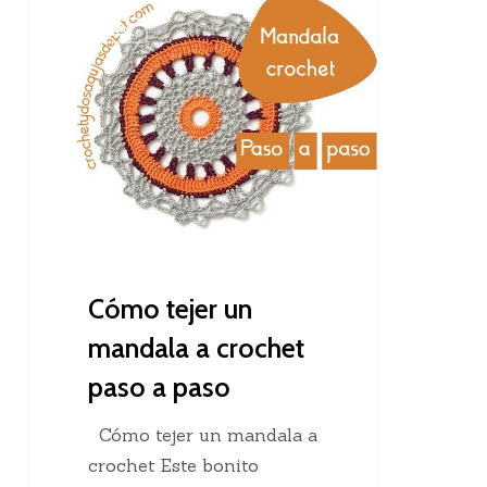
Cómo
Crochet
tejer
un
mandala
a
crochet
paso
a
paso
Cómo tejer un
mandala a crochet
paso a paso
Cómo tejer un mandala a
crochet Este bonito