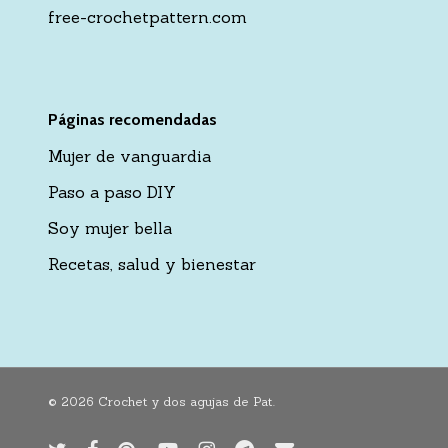
free-crochetpattern.com
Páginas recomendadas
Mujer de vanguardia
Paso a paso DIY
Soy mujer bella
Recetas, salud y bienestar
© 2026 Crochet y dos agujas de Pat.
twitter
facebook
pinterest
youtube
instagram
telegram
email