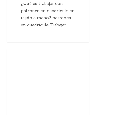
¿Qué es trabajar con
patrones en cuadrícula en
tejido a mano? patrones
en cuadrícula Trabajar…
Grannysquare
Crochet
con
margarita:
guía
de
tejido
en
español