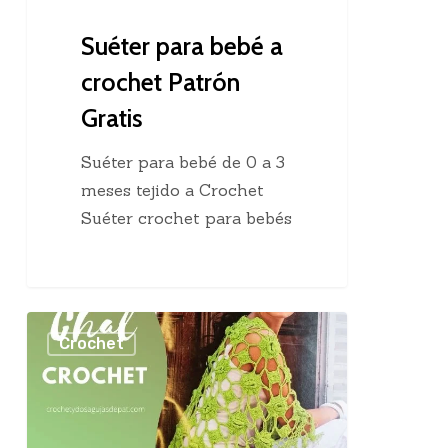
Suéter para bebé a
crochet Patrón
Gratis
Suéter para bebé de 0 a 3
meses tejido a Crochet
Suéter crochet para bebés
Chal
Crochet
triangular
a
crochet
|