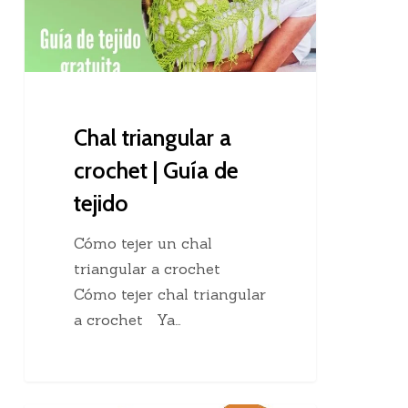
Guía
de
tejido
Chal triangular a
crochet | Guía de
tejido
Cómo tejer un chal
triangular a crochet
Cómo tejer chal triangular
a crochet Ya…