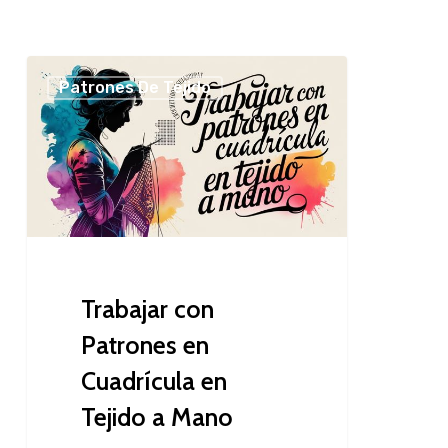
Trabajar
Patrones De Tejido
con
Patrones
en
Cuadrícula
en
Tejido
a
Mano
Trabajar con
Patrones en
Cuadrícula en
Tejido a Mano