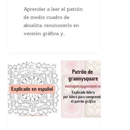
Aprender a leer el patrón
de medio cuadro de
abuelita, reconocerlo en
versión gráfica y…
Patrón
Patrones De Tejido
de
cuadro
de
abuelita
crochet
explicado
en
español