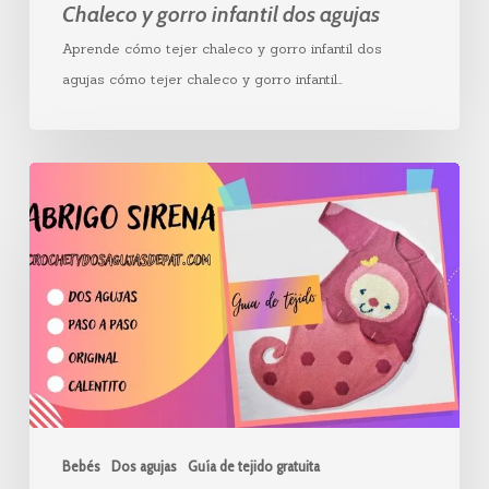
Chaleco y gorro infantil dos agujas
Aprende cómo tejer chaleco y gorro infantil dos
agujas cómo tejer chaleco y gorro infantil…
Porta-
Bebé
Sirena
en
dos
agujas
|
Guía
de
Tejido
Bebés
Dos agujas
Guía de tejido gratuita
Gratis