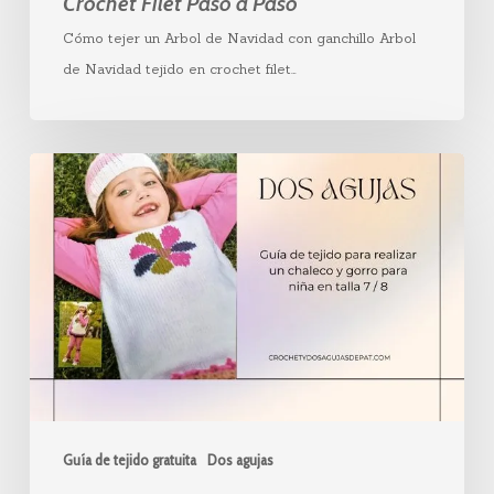
Crochet Filet Paso a Paso
Cómo tejer un Arbol de Navidad con ganchillo Arbol
de Navidad tejido en crochet filet…
Chaleco
y
gorro
infantil
dos
agujas
Guía de tejido gratuita
Dos agujas