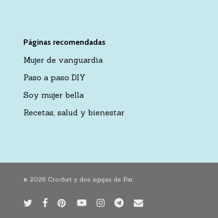
Páginas recomendadas
Mujer de vanguardia
Paso a paso DIY
Soy mujer bella
Recetas, salud y bienestar
© 2026 Crochet y dos agujas de Pat.
twitter
facebook
pinterest
youtube
instagram
telegram
email