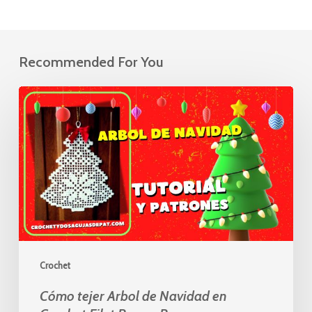
Recommended For You
Cómo
tejer
Arbol
de
Navidad
en
Crochet
Filet
Paso
Crochet
a
Paso
Cómo tejer Arbol de Navidad en