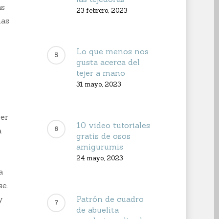
as
23 febrero, 2023
nas
Lo que menos nos
gusta acerca del
tejer a mano
31 mayo, 2023
cer
10 video tutoriales
a
gratis de osos
amigurumis
24 mayo, 2023
a
se.
y
Patrón de cuadro
de abuelita