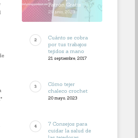
e
Patrón Gratis
l
29 junio, 2023
Cuánto se cobra
por tus trabajos
tejidos a mano
de
21 septiembre, 2017
1
Cómo tejer
a
chaleco crochet
20 mayo, 2023
*
7 Consejos para
n
cuidar la salud de
las tejedoras