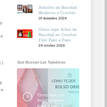
Arbolito de Navidad
Moderno a Crochet
16 diciembre, 2024
y,
l
Cómo tejer Arbol de
Navidad en Crochet
la
Filet Paso a Paso
24 octubre, 2024
Qué Buscan Las Tejedoras
).
4
ra
Cómo tejer un
bolso origami
paso a paso