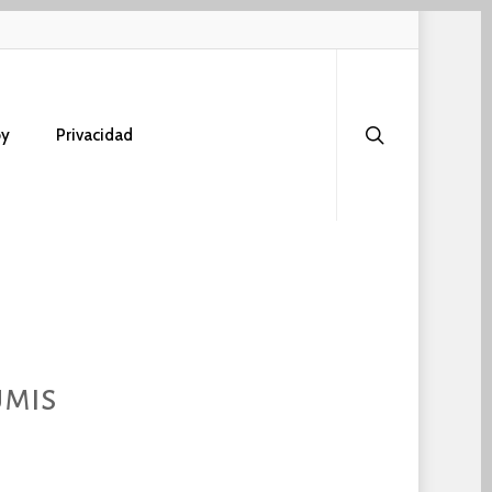
search
oy
Privacidad
umis