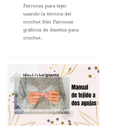
Patrones para tejer
usando la técnica del
crochet filet Patrones
gráficos de diseños para
crochet…
Manual
Dos Agujas
de
tejido
a
dos
agujas
–
1