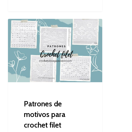
Patrones
Crochet
de
motivos
para
crochet
filet
Patrones de
motivos para
crochet filet