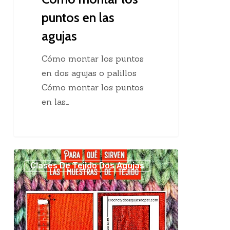
puntos en las
agujas
Cómo montar los puntos
en dos agujas o palillos
Cómo montar los puntos
en las…
Para
Clases De Tejido Dos Agujas
qué
sirven
las
muestras
de