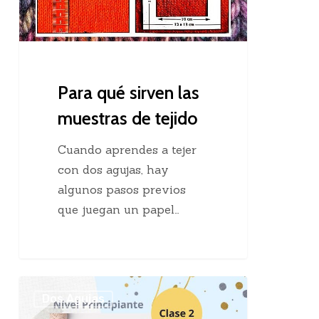
tejido
Para qué sirven las
muestras de tejido
Cuando aprendes a tejer
con dos agujas, hay
algunos pasos previos
que juegan un papel…
Manual
Dos Agujas
de