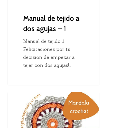
Manual de tejido a
dos agujas – 1
Manual de tejido 1
Felicitaciones por tu
decisión de empezar a
tejer con dos agujas!…
Cómo
Crochet
tejer
un
mandala
a