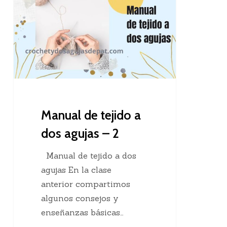
tejido
a
dos
agujas
–
2
Manual de tejido a
dos agujas – 2
Manual de tejido a dos
agujas En la clase
anterior compartimos
algunos consejos y
enseñanzas básicas…