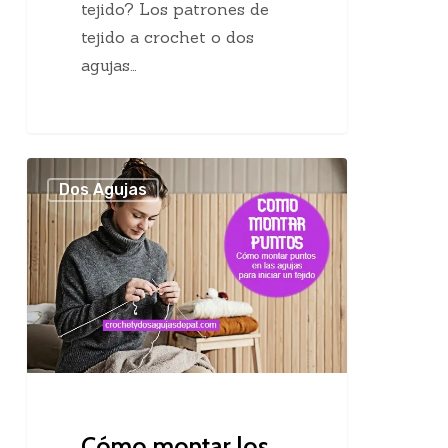
tejido? Los patrones de
tejido a crochet o dos
agujas…
Cómo
Dos Agujas
montar
los
puntos
en
las
agujas
Cómo montar los