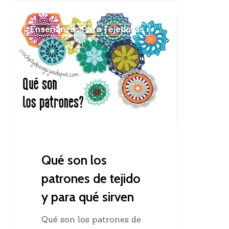
Qué
Enseñanzas Para Tejedoras
son
los
patrones
de
tejido
y
para
qué
sirven
Qué son los
patrones de tejido
y para qué sirven
Qué son los patrones de