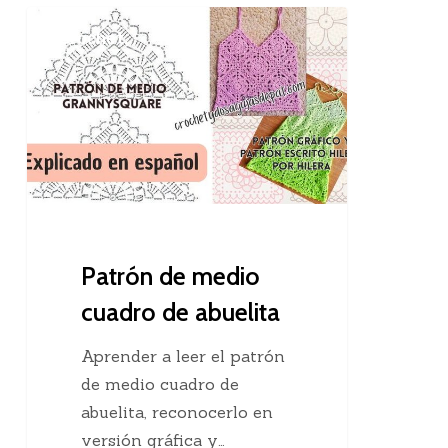
Patrón
Crochet
de
medio
cuadro
de
abuelita
Patrón de medio
cuadro de abuelita
Aprender a leer el patrón
de medio cuadro de
abuelita, reconocerlo en
versión gráfica y…