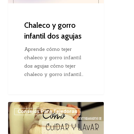
Chaleco y gorro
infantil dos agujas
Aprende cómo tejer
chaleco y gorro infantil
dos agujas cómo tejer
chaleco y gorro infantil…
Cómo
Consejos Para Tejedoras
se
lavan
y