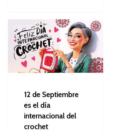
12
Crochet
de
Septiembre
es
el
día
internacional
del
crochet
12 de Septiembre
es el día
internacional del
crochet