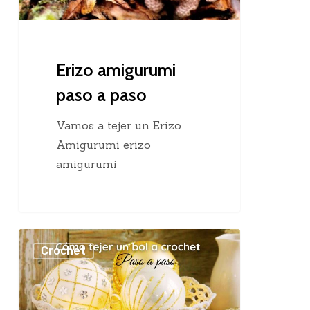
Erizo amigurumi
paso a paso
Vamos a tejer un Erizo
Amigurumi erizo
amigurumi
Cómo
Crochet
tejer
un
bol