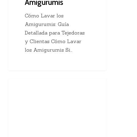
Amigurumis
Cómo Lavar los
Amigurumis: Guía
Detallada para Tejedoras
y Clientas Cómo Lavar
los Amigurumis Si…
Qué
Técnicas De Crochet
es
el
Crochet
Continuo
|
20