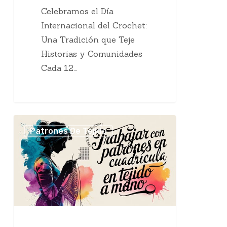
Celebramos el Día
Internacional del Crochet:
Una Tradición que Teje
Historias y Comunidades
Cada 12…
Trabajar
Patrones De Tejido
con
Patrones
en
Cuadrícula
en
Tejido
a