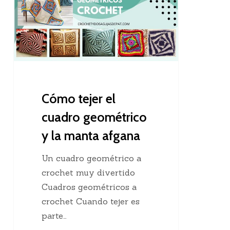
el
cuadro
geométrico
y
la
manta
afgana
Cómo tejer el
cuadro geométrico
y la manta afgana
Un cuadro geométrico a
crochet muy divertido
Cuadros geométricos a
crochet Cuando tejer es
parte…