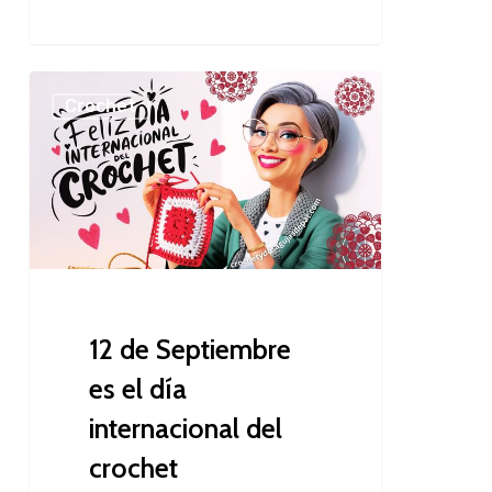
12
Crochet
de
Septiembre
es
el
día
internacional
del
crochet
12 de Septiembre
es el día
internacional del
crochet