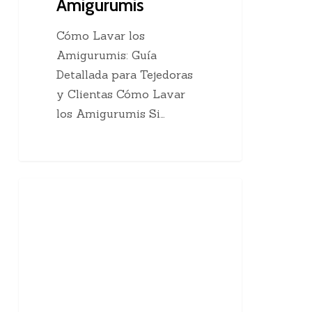
Amigurumis
Cómo Lavar los
Amigurumis: Guía
Detallada para Tejedoras
y Clientas Cómo Lavar
los Amigurumis Si…
Qué
Técnicas De Crochet
es
el
Crochet
Continuo
|
20