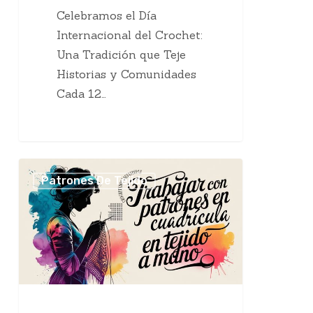
Celebramos el Día
Internacional del Crochet:
Una Tradición que Teje
Historias y Comunidades
Cada 12…
Trabajar
Patrones De Tejido
con
Patrones
en
Cuadrícula
en
Tejido
a