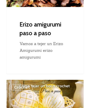
Erizo amigurumi
paso a paso
Vamos a tejer un Erizo
Amigurumi erizo
amigurumi
Cómo
Crochet
tejer
un
bol