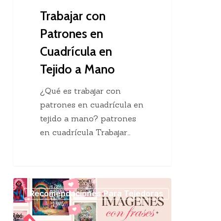
Mano
Trabajar con
Patrones en
Cuadrícula en
Tejido a Mano
¿Qué es trabajar con
patrones en cuadrícula en
tejido a mano? patrones
en cuadrícula Trabajar…
20
Recomendaciones Para Tejedoras
Imágenes
con