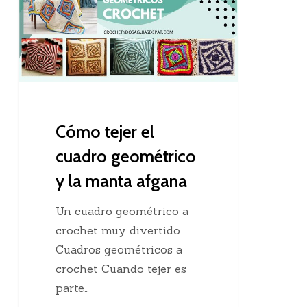
el
cuadro
geométrico
y
la
manta
afgana
Cómo tejer el
cuadro geométrico
y la manta afgana
Un cuadro geométrico a
crochet muy divertido
Cuadros geométricos a
crochet Cuando tejer es
parte…