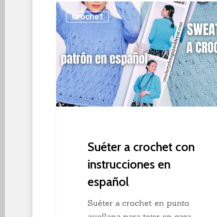
Suéter
Crochet
a
crochet
con
instrucciones
en
español
Suéter a crochet con
instrucciones en
español
Suéter a crochet en punto
avellana para tejer en casa