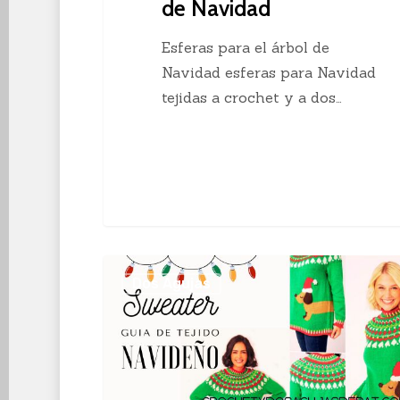
de Navidad
Esferas para el árbol de
Navidad esferas para Navidad
tejidas a crochet y a dos…
Sweater
Dos Agujas
navideño
de
punto
con
guía