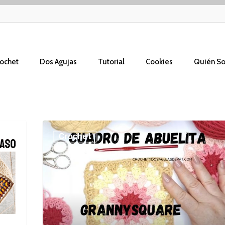
ochet
Dos Agujas
Tutorial
Cookies
Quién S
Cómo
Crochet
Tejer
un
Grannysquare
con
Inicio
Circular