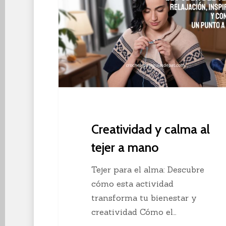
calma
al
tejer
a
mano
Creatividad y calma al
tejer a mano
Tejer para el alma: Descubre
cómo esta actividad
transforma tu bienestar y
creatividad Cómo el…