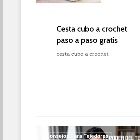
gratis
Cesta cubo a crochet
paso a paso gratis
cesta cubo a crochet
Creatividad
Consejos Para Tejedoras
y