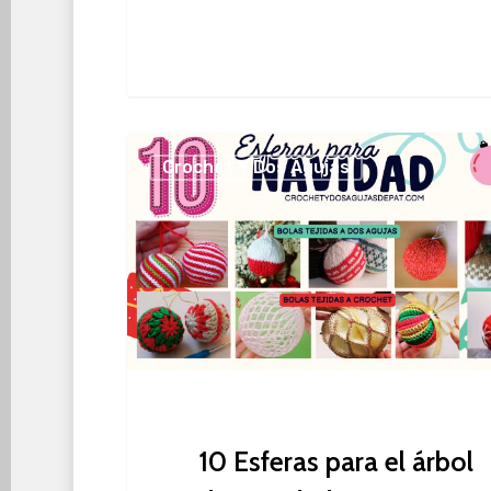
10
Crochet Y Dos Agujas
Esferas
para
el
árbol
de
Navidad
10 Esferas para el árbol