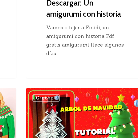
Descargar: Un
amigurumi con historia
Vamos a tejer a Finidi, un
amigurumi con historia Pdf
gratis amigurumi Hace algunos
días…
Cómo
Crochet
tejer
Arbol
de
Navidad
en