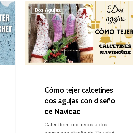
Cómo
Dos Agujas
tejer
calcetines
dos
agujas
con
diseño
de
Navidad
Cómo tejer calcetines
dos agujas con diseño
de Navidad
Calcetines noruegos a dos
agujas con diseño de Navidad