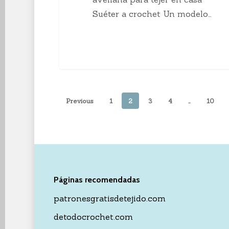
Suéter a crochet Un modelo…
Previous
1
2
3
4
…
10
Páginas recomendadas
patronesgratisdetejido.com
detodocrochet.com