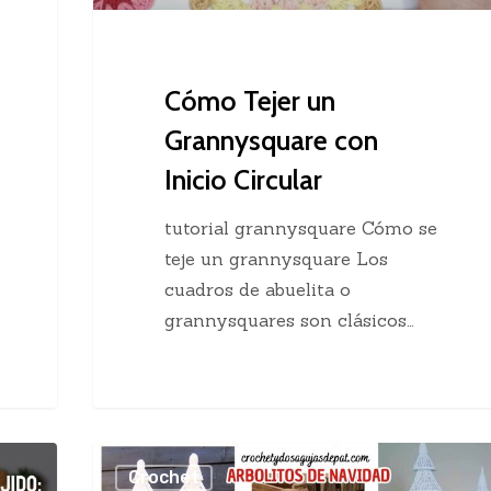
Cómo Tejer un
Grannysquare con
Inicio Circular
tutorial grannysquare Cómo se
teje un grannysquare Los
cuadros de abuelita o
grannysquares son clásicos…
Arbolito
Crochet
de