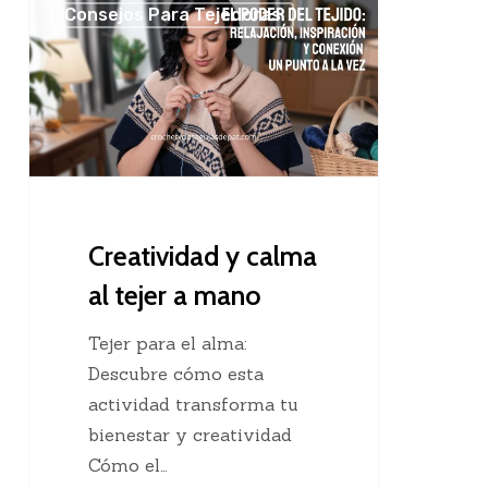
Consejos Para Tejedoras
y
calma
al
tejer
a
mano
Creatividad y calma
al tejer a mano
Tejer para el alma:
Descubre cómo esta
actividad transforma tu
bienestar y creatividad
Cómo el…