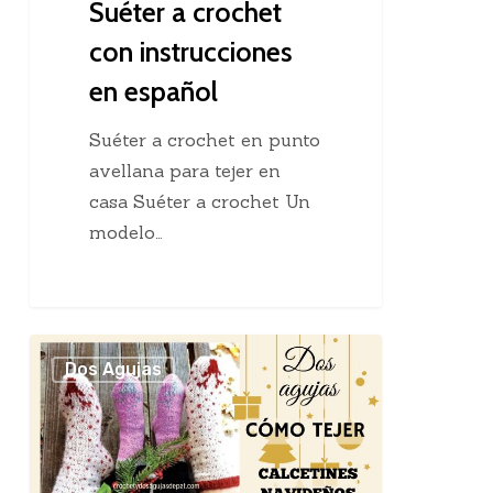
Suéter a crochet
con instrucciones
en español
Suéter a crochet en punto
avellana para tejer en
casa Suéter a crochet Un
modelo…
Cómo
Dos Agujas
tejer
calcetines
dos
agujas