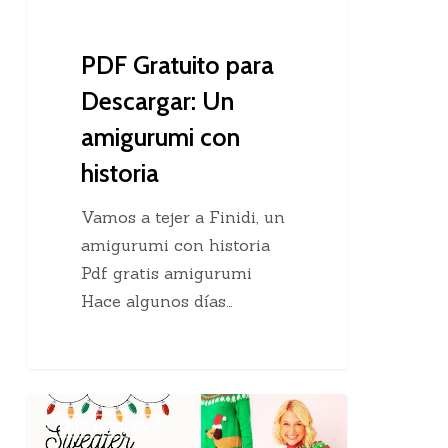
historia
PDF Gratuito para
Descargar: Un
amigurumi con
historia
Vamos a tejer a Finidi, un
amigurumi con historia
Pdf gratis amigurumi
Hace algunos días…
Sweater
Dos Agujas
navideño