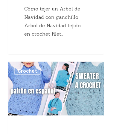
Cómo tejer un Arbol de
Navidad con ganchillo
Arbol de Navidad tejido
en crochet filet…
Suéter
Crochet
a
crochet
con
instrucciones
en
español