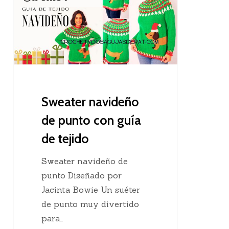
de
punto
con
guía
de
tejido
Sweater navideño
de punto con guía
de tejido
Sweater navideño de
punto Diseñado por
Jacinta Bowie Un suéter
de punto muy divertido
para…