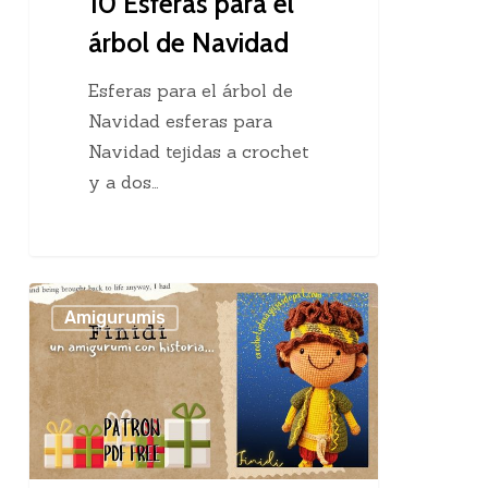
10 Esferas para el
árbol de Navidad
Esferas para el árbol de
Navidad esferas para
Navidad tejidas a crochet
y a dos…
PDF
Amigurumis
Gratuito
para
Descargar:
Un
amigurumi
con