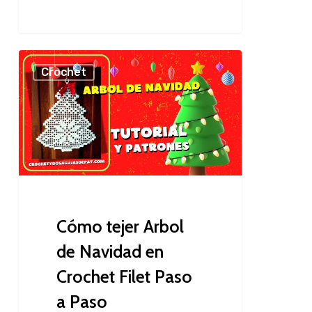
Cómo
Crochet
tejer
Arbol
de
Navidad
en
Crochet
Filet
Paso
Cómo tejer Arbol
a
de Navidad en
Paso
Crochet Filet Paso
a Paso