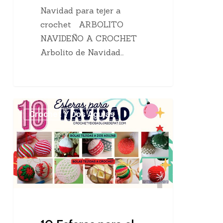
Navidad para tejer a
crochet ARBOLITO
NAVIDEÑO A CROCHET
Arbolito de Navidad…
10
Crochet Y Dos Agujas
Esferas
para
el
árbol
de
Navidad