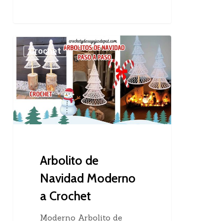
Arbolito
Crochet
de
Navidad
Moderno
a
Crochet
Arbolito de
Navidad Moderno
a Crochet
Moderno Arbolito de