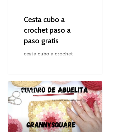
gratis
Cesta cubo a
crochet paso a
paso gratis
cesta cubo a crochet
Cómo
Crochet
Tejer
un
Grannysquare
con
Inicio