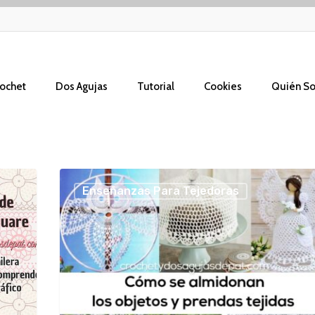
ochet
Dos Agujas
Tutorial
Cookies
Quién S
Cómo
Enseñanzas Para Tejedoras
almidonar
los
tejidos
a
crochet