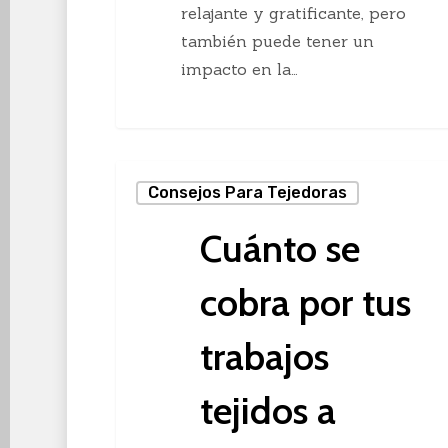
relajante y gratificante, pero
también puede tener un
impacto en la…
Cuánto
Consejos Para Tejedoras
se
cobra
Cuánto se
por
tus
cobra por tus
trabajos
tejidos
trabajos
a
tejidos a
mano