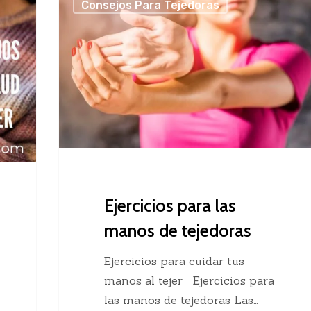
Consejos Para Tejedoras
para
las
manos
de
tejedoras
Ejercicios para las
manos de tejedoras
Ejercicios para cuidar tus
manos al tejer Ejercicios para
las manos de tejedoras Las…