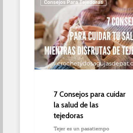
Consejos Para Tejedoras
Consejos
para
cuidar
la
salud
de
las
tejedoras
7 Consejos para cuidar
la salud de las
tejedoras
Tejer es un pasatiempo