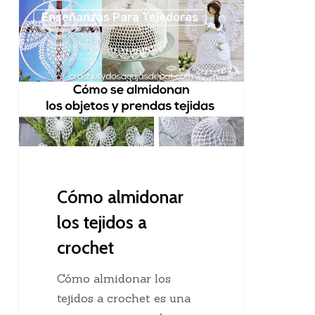
Cómo
Enseñanzas Para Tejedoras
almidonar
los
tejidos
a
crochet
Cómo almidonar
los tejidos a
crochet
Cómo almidonar los
tejidos a crochet es una