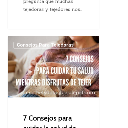
pregunta que muchas
tejedoras y tejedores nos…
7
Consejos Para Tejedoras
Consejos
para
cuidar
la
salud
de
las
tejedoras
7 Consejos para