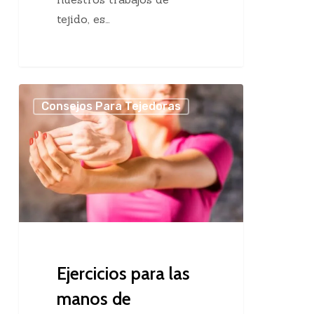
tejido, es…
Ejercicios
Consejos Para Tejedoras
para
las
manos
de
tejedoras
Ejercicios para las
manos de