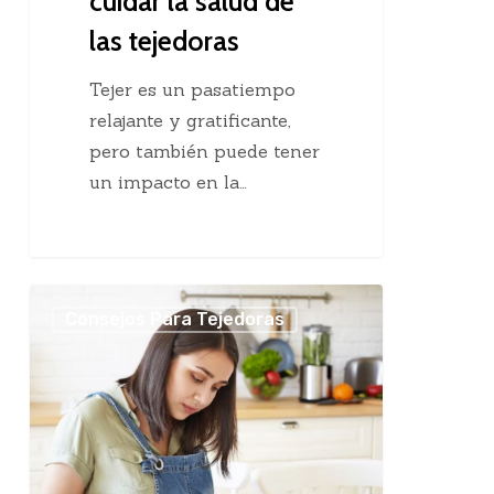
cuidar la salud de
las tejedoras
Tejer es un pasatiempo
relajante y gratificante,
pero también puede tener
un impacto en la…
Cuánto
Consejos Para Tejedoras
se
cobra
por
tus
trabajos
tejidos