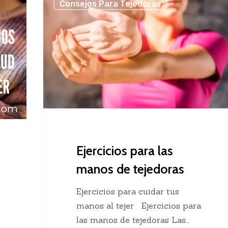
Consejos Para Tejedoras
para
las
manos
de
tejedoras
Ejercicios para las
manos de tejedoras
Ejercicios para cuidar tus
manos al tejer Ejercicios para
las manos de tejedoras Las…