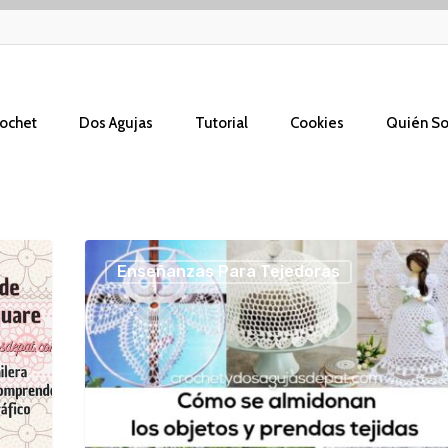
ochet
Dos Agujas
Tutorial
Cookies
Quién S
Cómo
Enseñanzas Para Tejedoras
almidonar
los
tejidos
a
crochet