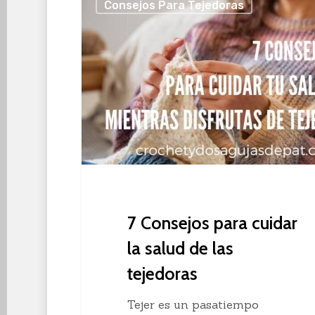
Consejos Para Tejedoras
Consejos
para
cuidar
la
salud
de
las
tejedoras
7 Consejos para cuidar
la salud de las
tejedoras
Tejer es un pasatiempo