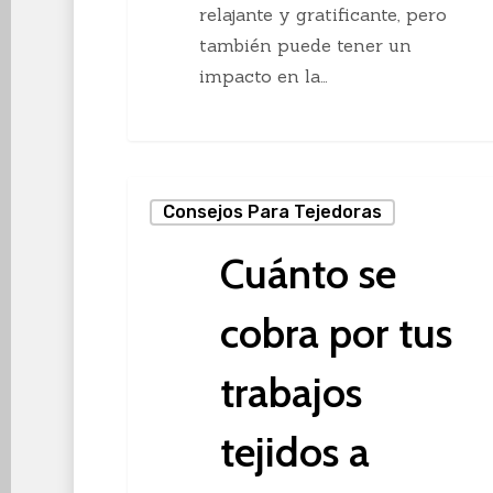
relajante y gratificante, pero
también puede tener un
impacto en la…
Cuánto
Consejos Para Tejedoras
se
cobra
Cuánto se
por
tus
cobra por tus
trabajos
tejidos
trabajos
a
tejidos a
mano