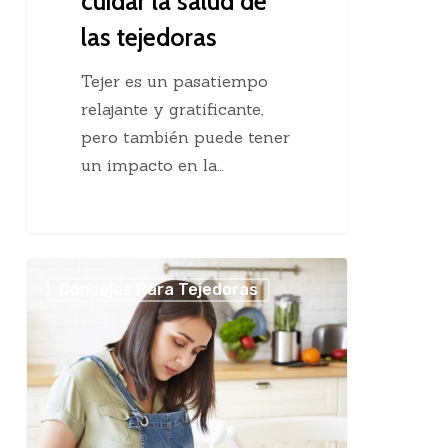
cuidar la salud de
las tejedoras
Tejer es un pasatiempo
relajante y gratificante,
pero también puede tener
un impacto en la…
Cuánto
Consejos Para Tejedoras
se
cobra
por
tus
trabajos
tejidos