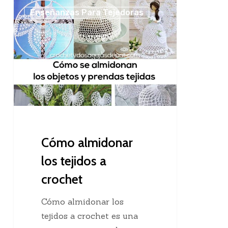
Cómo
Enseñanzas Para Tejedoras
almidonar
los
tejidos
a
crochet
Cómo almidonar
los tejidos a
crochet
Cómo almidonar los
tejidos a crochet es una