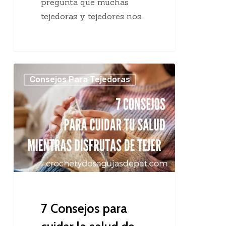
pregunta que muchas
tejedoras y tejedores nos…
7
Consejos Para Tejedoras
Consejos
para
cuidar
la
salud
de
las
tejedoras
7 Consejos para