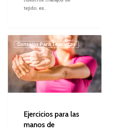
tejido, es…
Ejercicios
Consejos Para Tejedoras
para
las
manos
de
tejedoras
Ejercicios para las
manos de