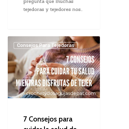
pregunta que muchas
tejedoras y tejedores nos…
7
Consejos Para Tejedoras
Consejos
para
cuidar
la
salud
de
las
tejedoras
7 Consejos para