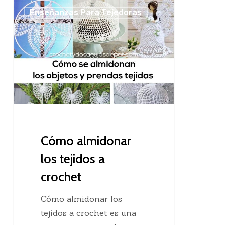
Cómo
Enseñanzas Para Tejedoras
almidonar
los
tejidos
a
crochet
Cómo almidonar
los tejidos a
crochet
Cómo almidonar los
tejidos a crochet es una