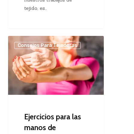
tejido, es…
Ejercicios
Consejos Para Tejedoras
para
las
manos
de
tejedoras
Ejercicios para las
manos de