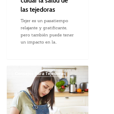
cuidar la salud de
las tejedoras
Tejer es un pasatiempo
relajante y gratificante,
pero también puede tener
un impacto en la…
Cuánto
Consejos Para Tejedoras
se
cobra
por
tus
trabajos
tejidos