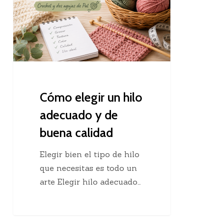
hilo
adecuado
y
de
buena
calidad
Cómo elegir un hilo
adecuado y de
buena calidad
Elegir bien el tipo de hilo
que necesitas es todo un
arte Elegir hilo adecuado…