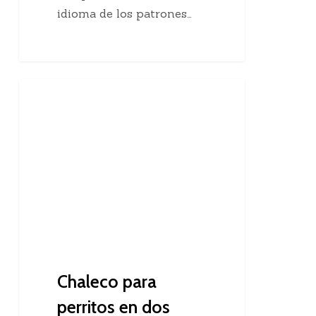
idioma de los patrones…
Chaleco
Dos Agujas
para
perritos
en
dos
agujas
Chaleco para
perritos en dos