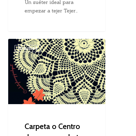
Un suéter ideal para
empezar a tejer Tejer…
Carpeta
Crochet
o
Centro
de
mesa
crochet
Carpeta o Centro