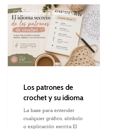
Los
Consejos Para Tejedoras
patrones
de
crochet
y
su
idioma
Los patrones de
crochet y su idioma
La base para entender
cualquier gráfico, símbolo
o explicación escrita El