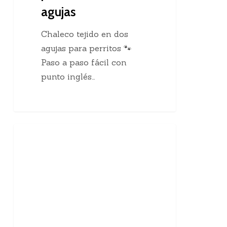
agujas
Chaleco tejido en dos
agujas para perritos 🐾
Paso a paso fácil con
punto inglés…
10
Enseñanzas Para Tejedoras
curiosidades
sobre
el
tejido
a
mano