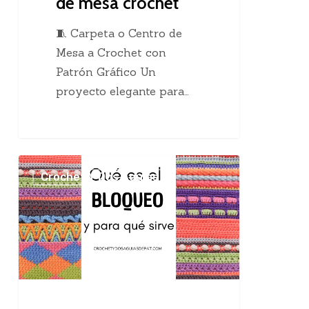
de mesa crochet
🧵 Carpeta o Centro de
Mesa a Crochet con
Patrón Gráfico Un
proyecto elegante para…
El
Crochet Y Dos Agujas
maravilloso
bloqueo
en
el
tejido