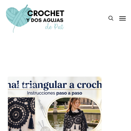
Skip
to
search
Men
main
content
Chal
Crochet
triangular
a
crochet
2