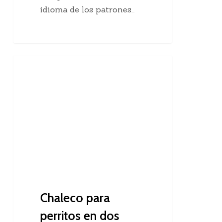
idioma de los patrones…
Chaleco
Dos Agujas
para
perritos
en
dos
agujas
Chaleco para
perritos en dos