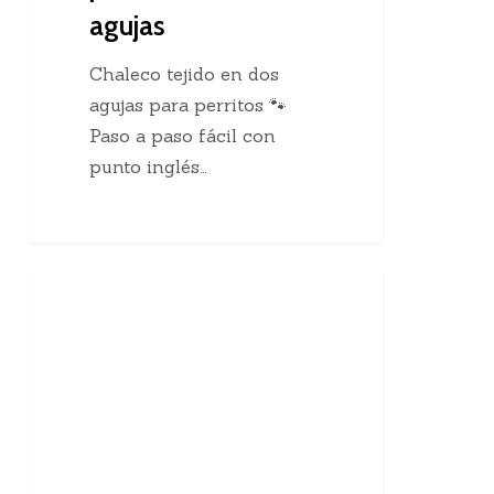
agujas
Chaleco tejido en dos
agujas para perritos 🐾
Paso a paso fácil con
punto inglés…
10
Enseñanzas Para Tejedoras
curiosidades
sobre
el
tejido
a
mano