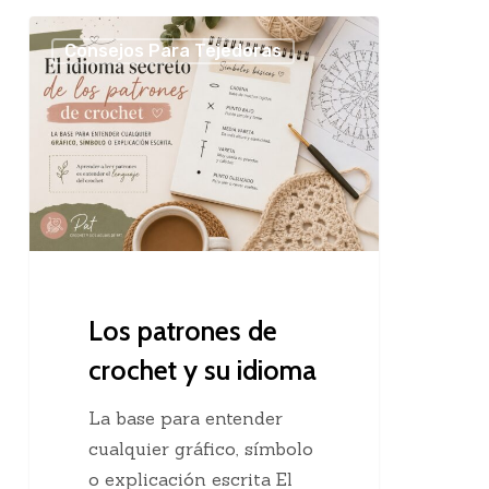
Los
Consejos Para Tejedoras
patrones
de
crochet
y
su
idioma
Los patrones de
crochet y su idioma
La base para entender
cualquier gráfico, símbolo
o explicación escrita El