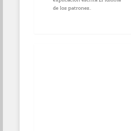
de los patrones…
10
Enseñanzas Para Tejedoras
curiosidades
sobre
el
tejido
a
mano