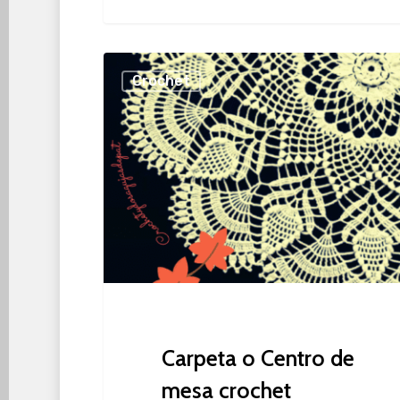
Carpeta
Crochet
o
Centro
de
mesa
crochet
Carpeta o Centro de
mesa crochet