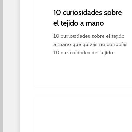
10 curiosidades sobre
el tejido a mano
10 curiosidades sobre el tejido
a mano que quizás no conocías
10 curiosidades del tejido…
Descubre
Crochet
el
crochet
continuo