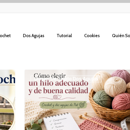
ochet
Dos Agujas
Tutorial
Cookies
Quién S
Cómo
Clases De Tejido Dos Agujas
elegir
un
hilo
adecuado
y
de