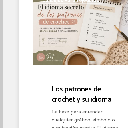
Consejos Para Tejedoras
patrones
de
crochet
y
su
idioma
Los patrones de
crochet y su idioma
La base para entender
cualquier gráfico, símbolo o
explicación escrita El idioma