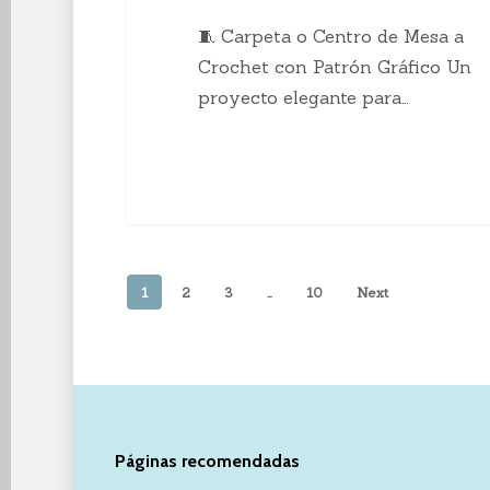
🧵 Carpeta o Centro de Mesa a
Crochet con Patrón Gráfico Un
proyecto elegante para…
1
2
3
…
10
Next
Páginas recomendadas