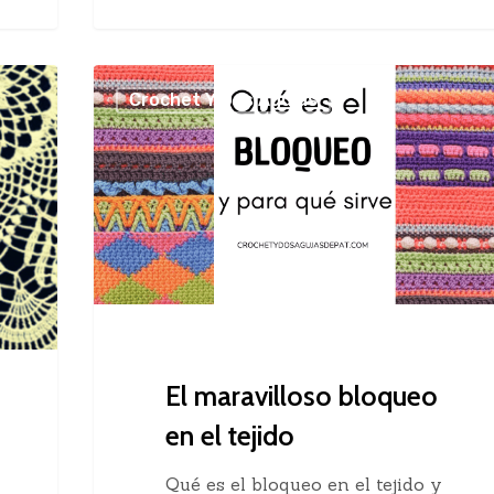
El
Crochet Y Dos Agujas
maravilloso
bloqueo
en
el
tejido
El maravilloso bloqueo
en el tejido
Qué es el bloqueo en el tejido y