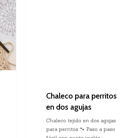
Dos Agujas
para
perritos
en
dos
agujas
Chaleco para perritos
en dos agujas
Chaleco tejido en dos agujas
para perritos 🐾 Paso a paso
fácil con punto inglés…