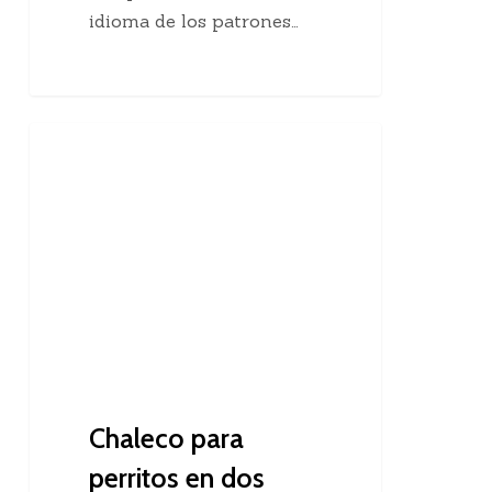
idioma de los patrones…
Chaleco
Dos Agujas
para
perritos
en
dos
agujas
Chaleco para
perritos en dos