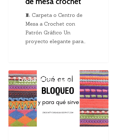
de mesa crochet
🧵 Carpeta o Centro de
Mesa a Crochet con
Patrón Gráfico Un
proyecto elegante para…
El
Crochet Y Dos Agujas
maravilloso
bloqueo
en
el
tejido