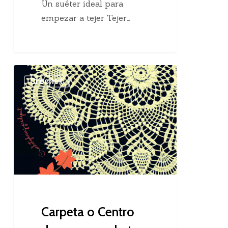
Un suéter ideal para
empezar a tejer Tejer…
Carpeta
Crochet
o
Centro
de
mesa
crochet
Carpeta o Centro