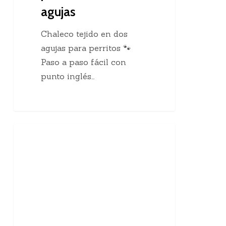
agujas
Chaleco tejido en dos
agujas para perritos 🐾
Paso a paso fácil con
punto inglés…
10
Enseñanzas Para Tejedoras
curiosidades
sobre
el
tejido
a
mano