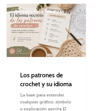
Los
Consejos Para Tejedoras
patrones
de
crochet
y
su
idioma
Los patrones de
crochet y su idioma
La base para entender
cualquier gráfico, símbolo
o explicación escrita El