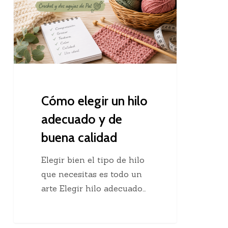
hilo
adecuado
y
de
buena
calidad
Cómo elegir un hilo
adecuado y de
buena calidad
Elegir bien el tipo de hilo
que necesitas es todo un
arte Elegir hilo adecuado…