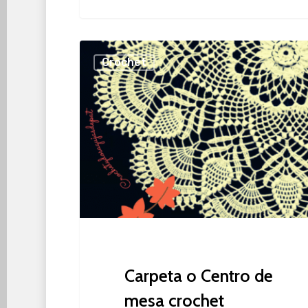
Carpeta
Crochet
o
Centro
de
mesa
crochet
Carpeta o Centro de
mesa crochet