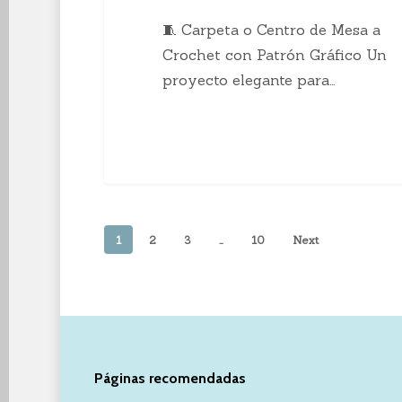
🧵 Carpeta o Centro de Mesa a
Crochet con Patrón Gráfico Un
proyecto elegante para…
1
2
3
…
10
Next
Páginas recomendadas