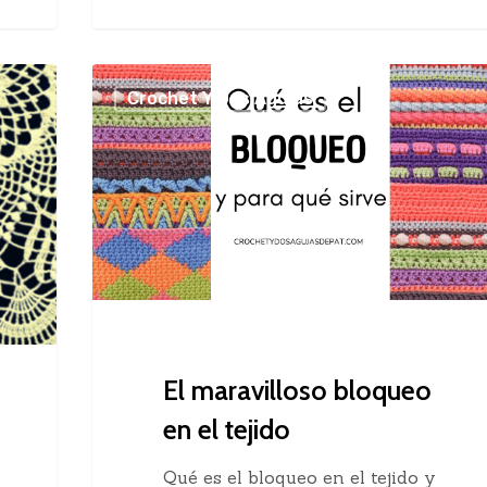
El
Crochet Y Dos Agujas
maravilloso
bloqueo
en
el
tejido
El maravilloso bloqueo
en el tejido
Qué es el bloqueo en el tejido y