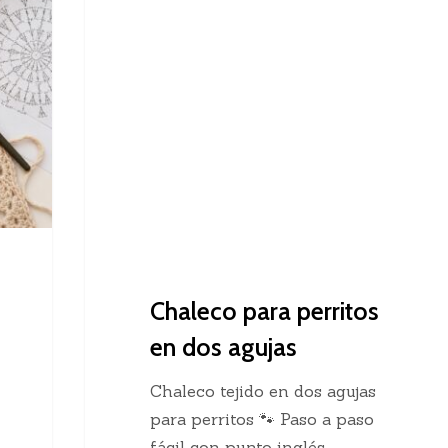
Dos Agujas
para
perritos
en
dos
agujas
Chaleco para perritos
en dos agujas
Chaleco tejido en dos agujas
para perritos 🐾 Paso a paso
fácil con punto inglés…