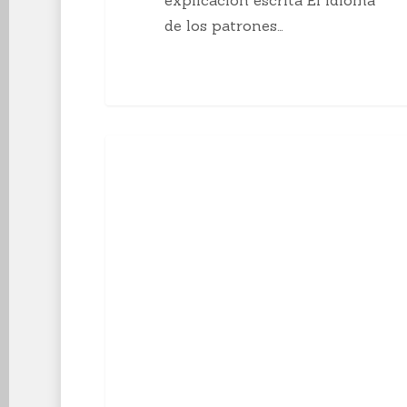
de los patrones…
10
Enseñanzas Para Tejedoras
curiosidades
sobre
el
tejido
a
mano