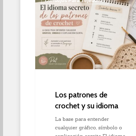
Consejos Para Tejedoras
patrones
de
crochet
y
su
idioma
Los patrones de
crochet y su idioma
La base para entender
cualquier gráfico, símbolo o
explicación escrita El idioma