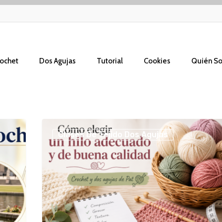
ochet
Dos Agujas
Tutorial
Cookies
Quién S
Cómo
Clases De Tejido Dos Agujas
elegir
un
hilo
adecuado
y
de