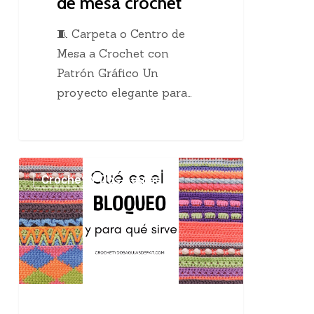
de mesa crochet
🧵 Carpeta o Centro de
Mesa a Crochet con
Patrón Gráfico Un
proyecto elegante para…
El
Crochet Y Dos Agujas
maravilloso
bloqueo
en
el
tejido