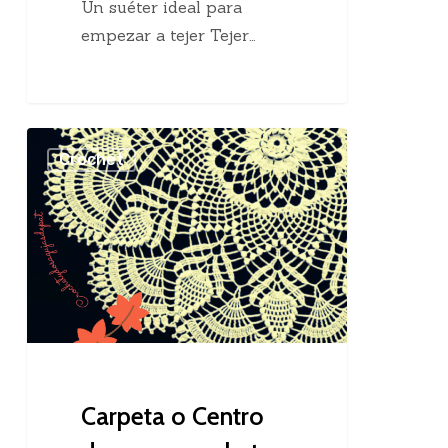
Un suéter ideal para
empezar a tejer Tejer…
Carpeta
Crochet
o
Centro
de
mesa
crochet
Carpeta o Centro