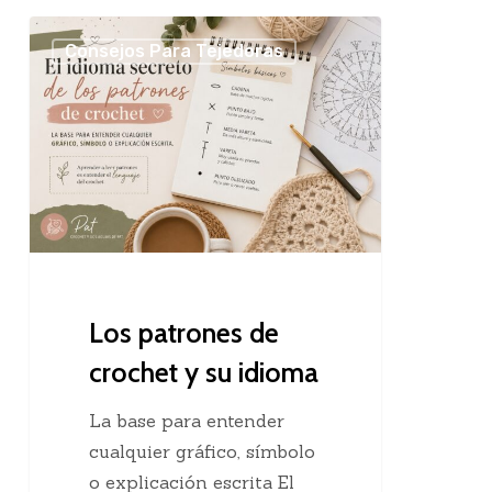
Los
Consejos Para Tejedoras
patrones
de
crochet
y
su
idioma
Los patrones de
crochet y su idioma
La base para entender
cualquier gráfico, símbolo
o explicación escrita El