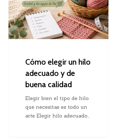
hilo
adecuado
y
de
buena
calidad
Cómo elegir un hilo
adecuado y de
buena calidad
Elegir bien el tipo de hilo
que necesitas es todo un
arte Elegir hilo adecuado…