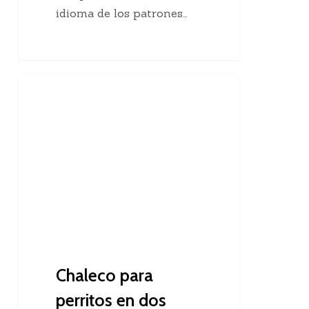
idioma de los patrones…
Chaleco
Dos Agujas
para
perritos
en
dos
agujas
Chaleco para
perritos en dos