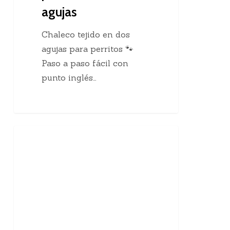
agujas
Chaleco tejido en dos
agujas para perritos 🐾
Paso a paso fácil con
punto inglés…
10
Enseñanzas Para Tejedoras
curiosidades
sobre
el
tejido
a
mano