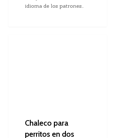
idioma de los patrones…
Chaleco
Dos Agujas
para
perritos
en
dos
agujas
Chaleco para
perritos en dos