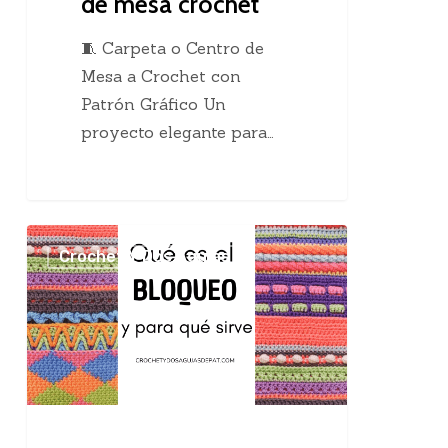
de mesa crochet
🧵 Carpeta o Centro de
Mesa a Crochet con
Patrón Gráfico Un
proyecto elegante para…
El
Crochet Y Dos Agujas
maravilloso
bloqueo
en
el
tejido