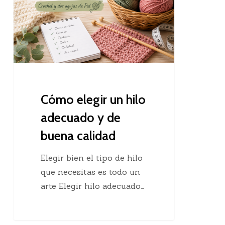
hilo
adecuado
y
de
buena
calidad
Cómo elegir un hilo
adecuado y de
buena calidad
Elegir bien el tipo de hilo
que necesitas es todo un
arte Elegir hilo adecuado…