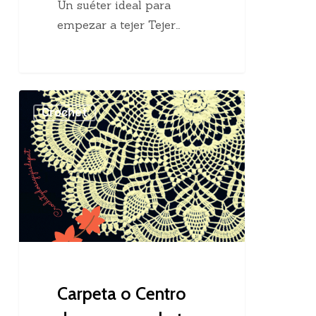
Un suéter ideal para
empezar a tejer Tejer…
Carpeta
Crochet
o
Centro
de
mesa
crochet
Carpeta o Centro