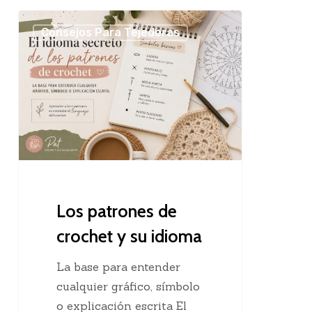
Los
Consejos Para Tejedoras
patrones
de
crochet
y
su
idioma
Los patrones de
crochet y su idioma
La base para entender
cualquier gráfico, símbolo
o explicación escrita El