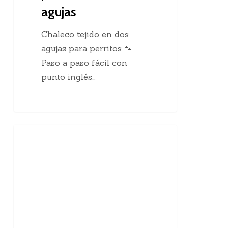
agujas
Chaleco tejido en dos
agujas para perritos 🐾
Paso a paso fácil con
punto inglés…
10
Enseñanzas Para Tejedoras
curiosidades
sobre
el
tejido
a
mano