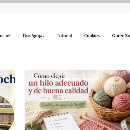
ochet
Dos Agujas
Tutorial
Cookies
Quién S
Cómo
Clases De Tejido Dos Agujas
elegir
un
hilo
adecuado
y
de