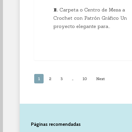
🧵 Carpeta o Centro de Mesa a
Crochet con Patrón Gráfico Un
proyecto elegante para…
1
2
3
…
10
Next
Páginas recomendadas