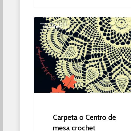
Carpeta
Crochet
o
Centro
de
mesa
crochet
Carpeta o Centro de
mesa crochet