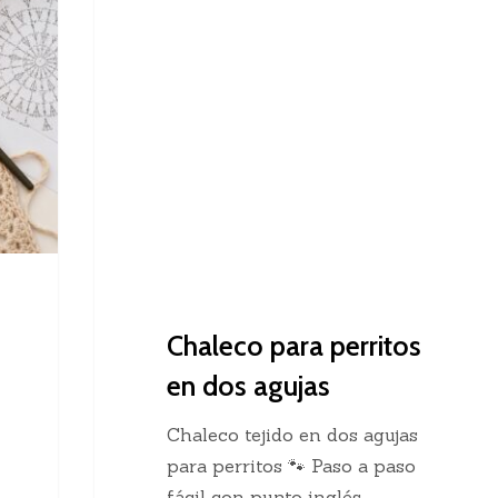
Dos Agujas
para
perritos
en
dos
agujas
Chaleco para perritos
en dos agujas
Chaleco tejido en dos agujas
para perritos 🐾 Paso a paso
fácil con punto inglés…