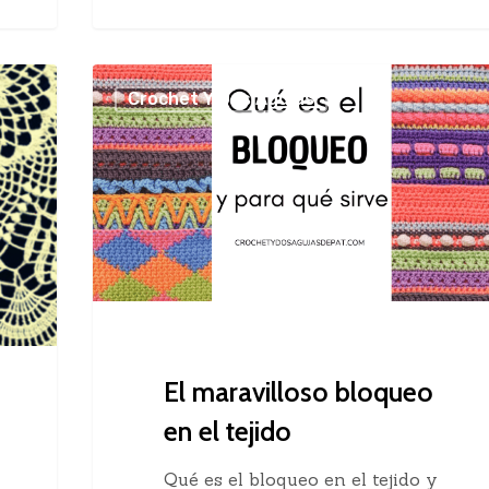
El
Crochet Y Dos Agujas
maravilloso
bloqueo
en
el
tejido
El maravilloso bloqueo
en el tejido
Qué es el bloqueo en el tejido y