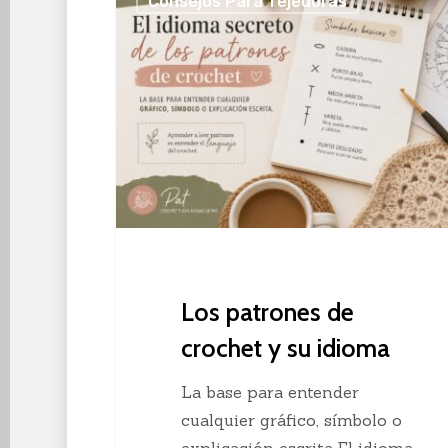
Consejos Para Tejedoras
patrones
de
crochet
y
su
idioma
Los patrones de
crochet y su idioma
La base para entender
cualquier gráfico, símbolo o
explicación escrita El idioma