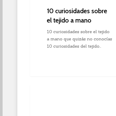
10 curiosidades sobre
el tejido a mano
10 curiosidades sobre el tejido
a mano que quizás no conocías
10 curiosidades del tejido…
Descubre
Crochet
el
crochet
continuo