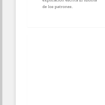
de los patrones…
10
Enseñanzas Para Tejedoras
curiosidades
sobre
el
tejido
a
mano