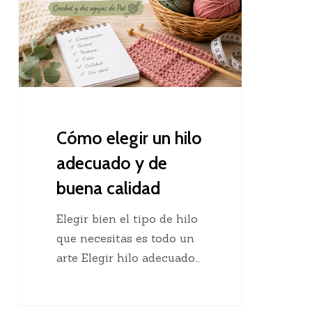
hilo
adecuado
y
de
buena
calidad
Cómo elegir un hilo
adecuado y de
buena calidad
Elegir bien el tipo de hilo
que necesitas es todo un
arte Elegir hilo adecuado…