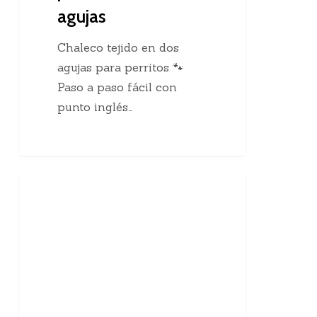
agujas
Chaleco tejido en dos
agujas para perritos 🐾
Paso a paso fácil con
punto inglés…
10
Enseñanzas Para Tejedoras
curiosidades
sobre
el
tejido
a
mano