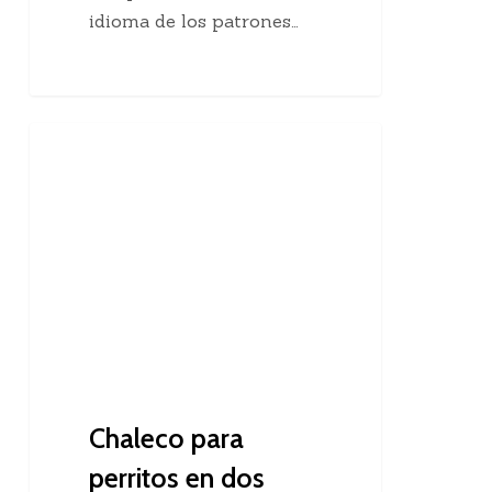
idioma de los patrones…
Chaleco
Dos Agujas
para
perritos
en
dos
agujas
Chaleco para
perritos en dos