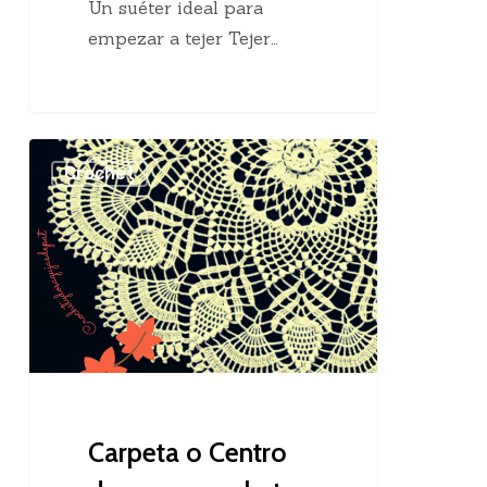
Un suéter ideal para
empezar a tejer Tejer…
Carpeta
Crochet
o
Centro
de
mesa
crochet
Carpeta o Centro