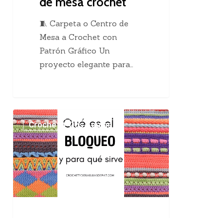
de mesa crochet
🧵 Carpeta o Centro de
Mesa a Crochet con
Patrón Gráfico Un
proyecto elegante para…
El
Crochet Y Dos Agujas
maravilloso
bloqueo
en
el
tejido