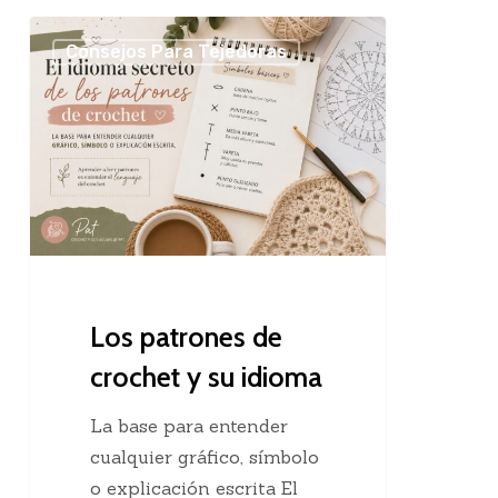
Los
Consejos Para Tejedoras
patrones
de
crochet
y
su
idioma
Los patrones de
crochet y su idioma
La base para entender
cualquier gráfico, símbolo
o explicación escrita El