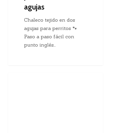
agujas
Chaleco tejido en dos
agujas para perritos 🐾
Paso a paso fácil con
punto inglés…
10
Enseñanzas Para Tejedoras
curiosidades
sobre
el
tejido
a
mano