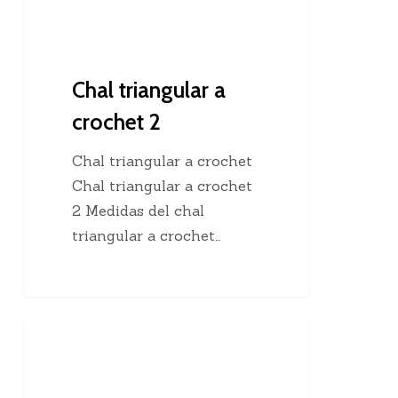
Chal triangular a
crochet 2
Chal triangular a crochet
Chal triangular a crochet
2 Medidas del chal
triangular a crochet…
Cómo
Clases De Tejido Dos Agujas
elegir
un