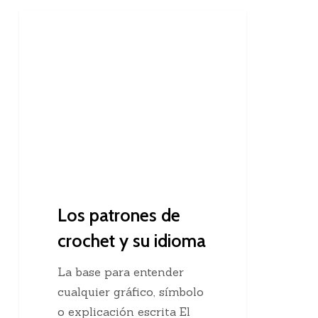
Los
Consejos Para Tejedoras
patrones
de
crochet
y
su
idioma
Los patrones de
crochet y su idioma
La base para entender
cualquier gráfico, símbolo
o explicación escrita El