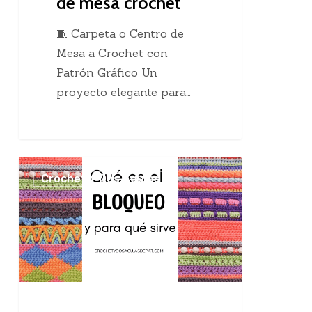
de mesa crochet
🧵 Carpeta o Centro de
Mesa a Crochet con
Patrón Gráfico Un
proyecto elegante para…
El
Crochet Y Dos Agujas
maravilloso
bloqueo
en
el
tejido