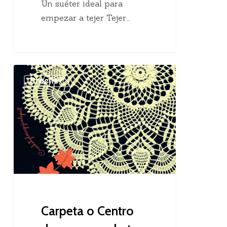
Un suéter ideal para
empezar a tejer Tejer…
Carpeta
Crochet
o
Centro
de
mesa
crochet
Carpeta o Centro