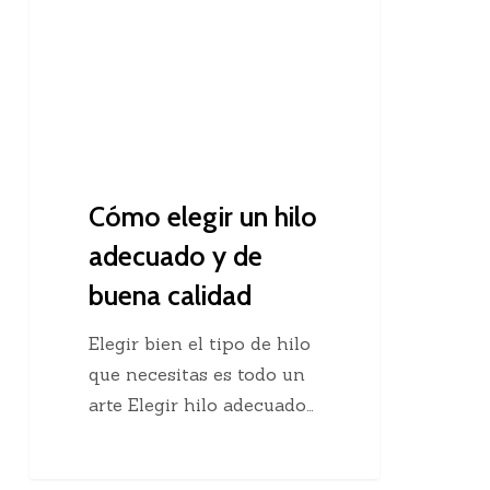
hilo
adecuado
y
de
buena
calidad
Cómo elegir un hilo
adecuado y de
buena calidad
Elegir bien el tipo de hilo
que necesitas es todo un
arte Elegir hilo adecuado…