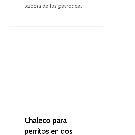
idioma de los patrones…
Chaleco
Dos Agujas
para
perritos
en
dos
agujas
Chaleco para
perritos en dos