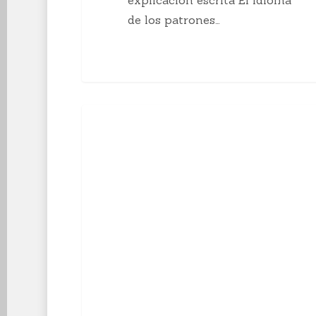
de los patrones…
10
Enseñanzas Para Tejedoras
curiosidades
sobre
el
tejido
a
mano