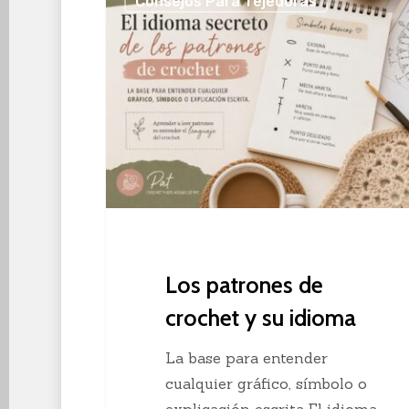
Consejos Para Tejedoras
patrones
de
crochet
y
su
idioma
Los patrones de
crochet y su idioma
La base para entender
cualquier gráfico, símbolo o
explicación escrita El idioma