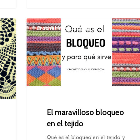
El
Crochet Y Dos Agujas
maravilloso
bloqueo
en
el
tejido
El maravilloso bloqueo
en el tejido
Qué es el bloqueo en el tejido y