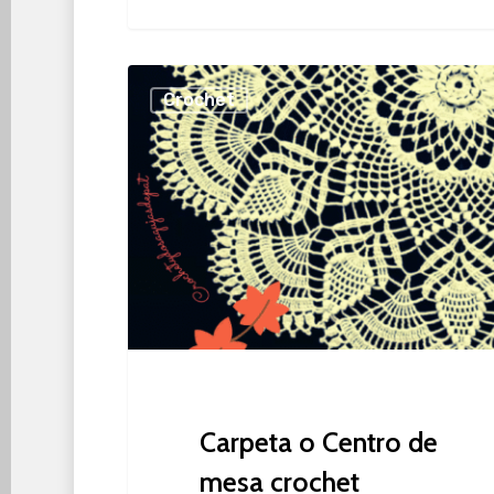
Carpeta
Crochet
o
Centro
de
mesa
crochet
Carpeta o Centro de
mesa crochet