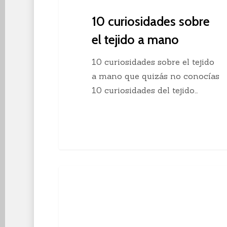
10 curiosidades sobre
el tejido a mano
10 curiosidades sobre el tejido
a mano que quizás no conocías
10 curiosidades del tejido…
Descubre
Crochet
el
crochet
continuo