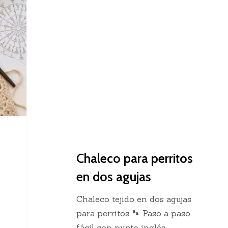
Dos Agujas
para
perritos
en
dos
agujas
Chaleco para perritos
en dos agujas
Chaleco tejido en dos agujas
para perritos 🐾 Paso a paso
fácil con punto inglés…