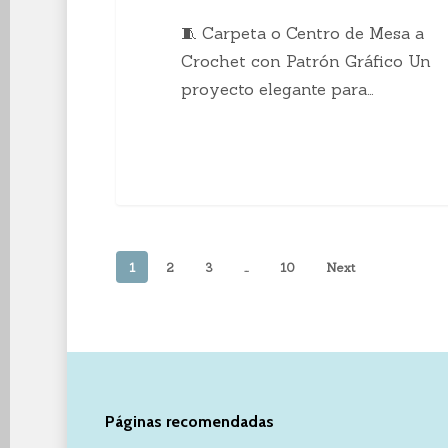
🧵 Carpeta o Centro de Mesa a
Crochet con Patrón Gráfico Un
proyecto elegante para…
1
2
3
…
10
Next
Páginas recomendadas