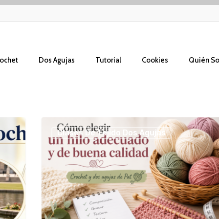
ochet
Dos Agujas
Tutorial
Cookies
Quién S
Cómo
Clases De Tejido Dos Agujas
elegir
un
hilo
adecuado
y
de