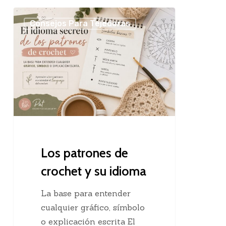
Los
Consejos Para Tejedoras
patrones
de
crochet
y
su
idioma
Los patrones de
crochet y su idioma
La base para entender
cualquier gráfico, símbolo
o explicación escrita El