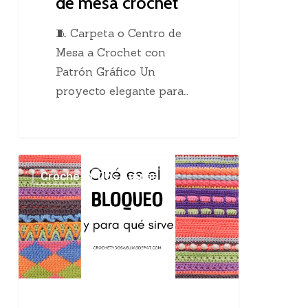
de mesa crochet
🧵 Carpeta o Centro de
Mesa a Crochet con
Patrón Gráfico Un
proyecto elegante para…
El
Crochet Y Dos Agujas
maravilloso
bloqueo
en
el
tejido