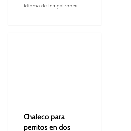
idioma de los patrones…
Chaleco
Dos Agujas
para
perritos
en
dos
agujas
Chaleco para
perritos en dos