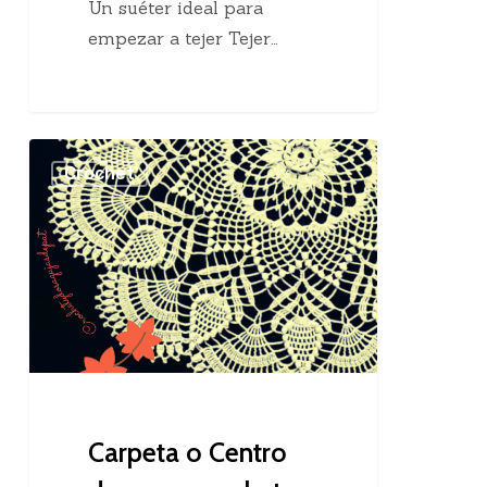
Un suéter ideal para
empezar a tejer Tejer…
Carpeta
Crochet
o
Centro
de
mesa
crochet
Carpeta o Centro