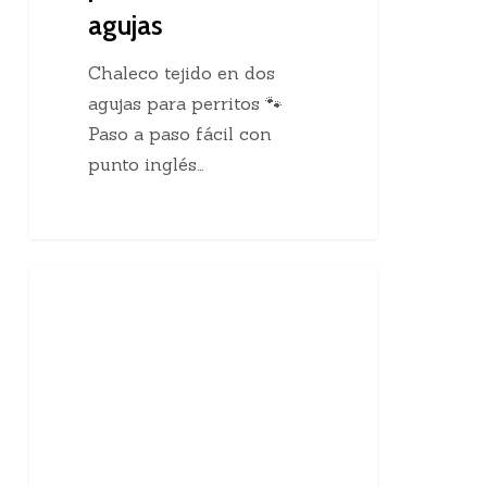
agujas
Chaleco tejido en dos
agujas para perritos 🐾
Paso a paso fácil con
punto inglés…
10
Enseñanzas Para Tejedoras
curiosidades
sobre
el
tejido
a
mano