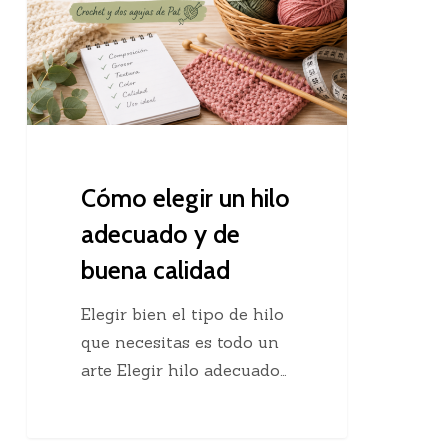
hilo
adecuado
y
de
buena
calidad
Cómo elegir un hilo
adecuado y de
buena calidad
Elegir bien el tipo de hilo
que necesitas es todo un
arte Elegir hilo adecuado…