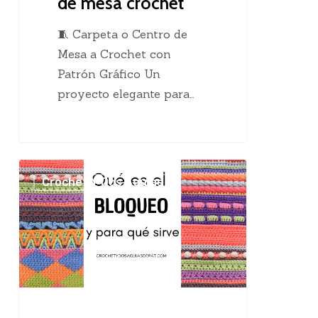
de mesa crochet
🧵 Carpeta o Centro de
Mesa a Crochet con
Patrón Gráfico Un
proyecto elegante para…
El
Crochet Y Dos Agujas
maravilloso
bloqueo
en
el
tejido