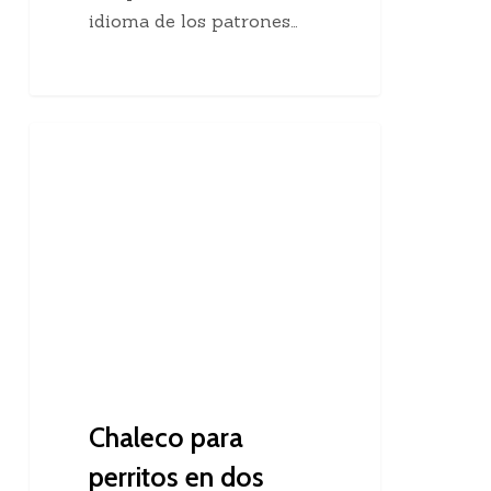
idioma de los patrones…
Chaleco
Dos Agujas
para
perritos
en
dos
agujas
Chaleco para
perritos en dos