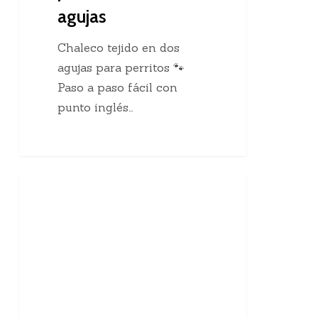
agujas
Chaleco tejido en dos
agujas para perritos 🐾
Paso a paso fácil con
punto inglés…
10
Enseñanzas Para Tejedoras
curiosidades
sobre
el
tejido
a
mano