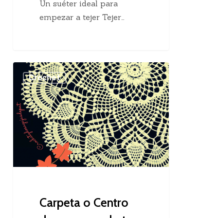
Un suéter ideal para
empezar a tejer Tejer…
Carpeta
Crochet
o
Centro
de
mesa
crochet
Carpeta o Centro