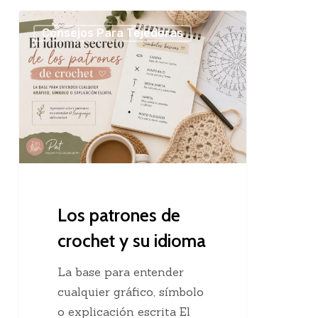
Los
Consejos Para Tejedoras
patrones
de
crochet
y
su
idioma
Los patrones de
crochet y su idioma
La base para entender
cualquier gráfico, símbolo
o explicación escrita El