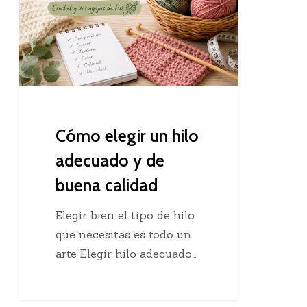
hilo
adecuado
y
de
buena
calidad
Cómo elegir un hilo
adecuado y de
buena calidad
Elegir bien el tipo de hilo
que necesitas es todo un
arte Elegir hilo adecuado…