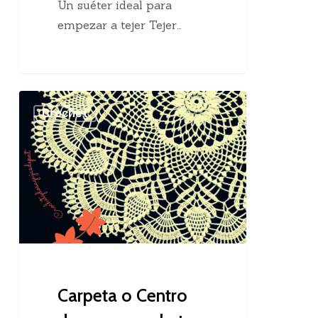
Un suéter ideal para
empezar a tejer Tejer…
Carpeta
Crochet
o
Centro
de
mesa
crochet
Carpeta o Centro