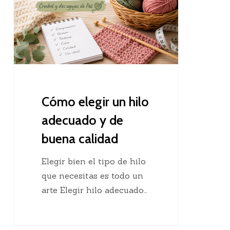
hilo
adecuado
y
de
buena
calidad
Cómo elegir un hilo
adecuado y de
buena calidad
Elegir bien el tipo de hilo
que necesitas es todo un
arte Elegir hilo adecuado…