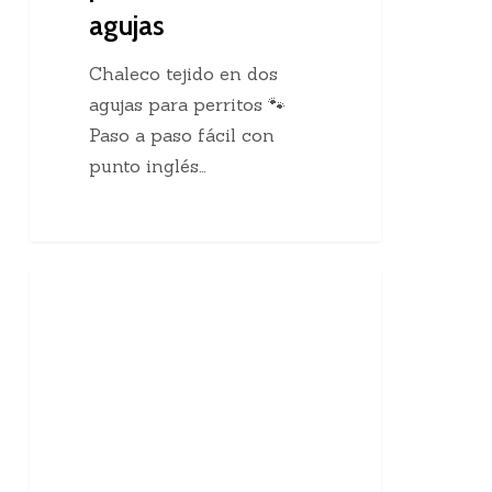
agujas
Chaleco tejido en dos
agujas para perritos 🐾
Paso a paso fácil con
punto inglés…
10
Enseñanzas Para Tejedoras
curiosidades
sobre
el
tejido
a
mano