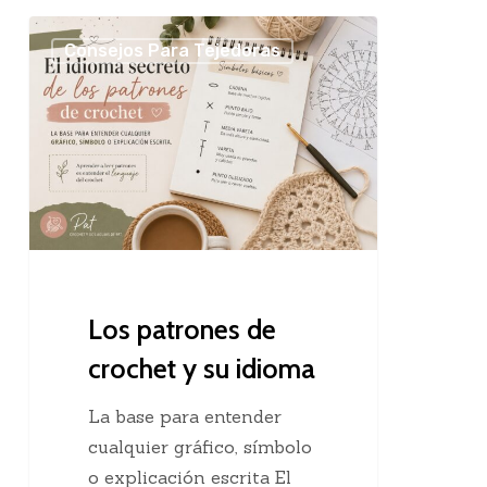
Los
Consejos Para Tejedoras
patrones
de
crochet
y
su
idioma
Los patrones de
crochet y su idioma
La base para entender
cualquier gráfico, símbolo
o explicación escrita El