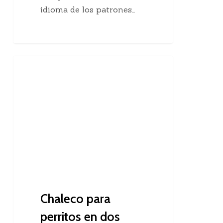
idioma de los patrones…
Chaleco
Dos Agujas
para
perritos
en
dos
agujas
Chaleco para
perritos en dos