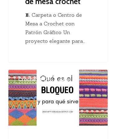
de mesa crochet
🧵 Carpeta o Centro de
Mesa a Crochet con
Patrón Gráfico Un
proyecto elegante para…
El
Crochet Y Dos Agujas
maravilloso
bloqueo
en
el
tejido