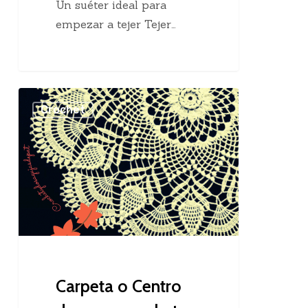
Un suéter ideal para
empezar a tejer Tejer…
Carpeta
Crochet
o
Centro
de
mesa
crochet
Carpeta o Centro