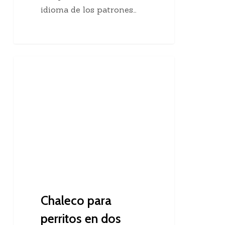
idioma de los patrones…
Chaleco
Dos Agujas
para
perritos
en
dos
agujas
Chaleco para
perritos en dos