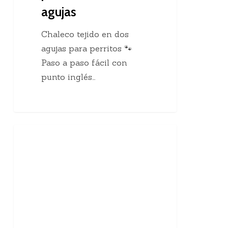
agujas
Chaleco tejido en dos
agujas para perritos 🐾
Paso a paso fácil con
punto inglés…
10
Enseñanzas Para Tejedoras
curiosidades
sobre
el
tejido
a
mano