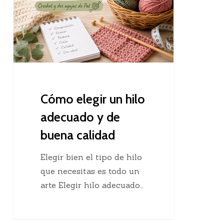
hilo
adecuado
y
de
buena
calidad
Cómo elegir un hilo
adecuado y de
buena calidad
Elegir bien el tipo de hilo
que necesitas es todo un
arte Elegir hilo adecuado…