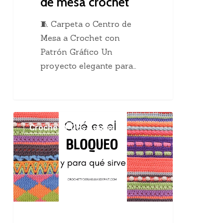
de mesa crochet
🧵 Carpeta o Centro de
Mesa a Crochet con
Patrón Gráfico Un
proyecto elegante para…
El
Crochet Y Dos Agujas
maravilloso
bloqueo
en
el
tejido