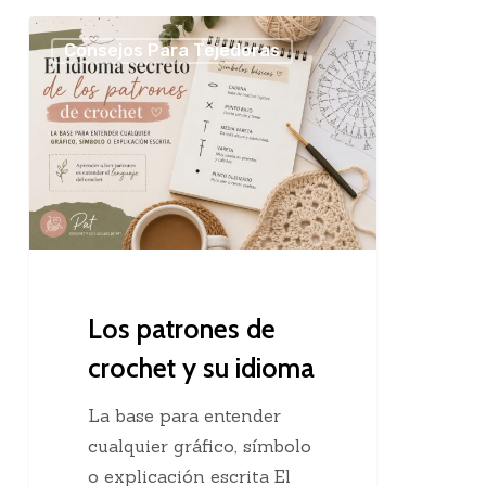
Los
Consejos Para Tejedoras
patrones
de
crochet
y
su
idioma
Los patrones de
crochet y su idioma
La base para entender
cualquier gráfico, símbolo
o explicación escrita El