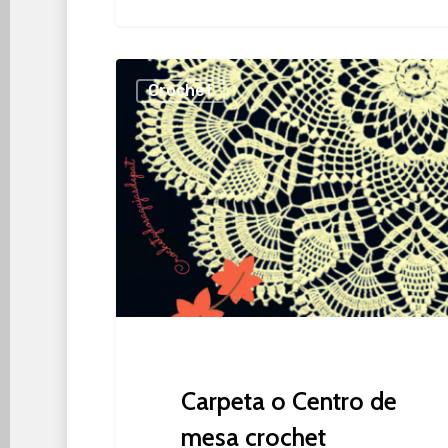
Carpeta
Crochet
o
Centro
de
mesa
crochet
Carpeta o Centro de
mesa crochet