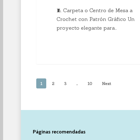
🧵 Carpeta o Centro de Mesa a
Crochet con Patrón Gráfico Un
proyecto elegante para…
1
2
3
…
10
Next
Páginas recomendadas