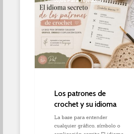
Consejos Para Tejedoras
patrones
de
crochet
y
su
idioma
Los patrones de
crochet y su idioma
La base para entender
cualquier gráfico, símbolo o
explicación escrita El idioma