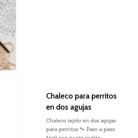
Dos Agujas
para
perritos
en
dos
agujas
Chaleco para perritos
en dos agujas
Chaleco tejido en dos agujas
para perritos 🐾 Paso a paso
fácil con punto inglés…