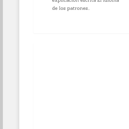
de los patrones…
10
Enseñanzas Para Tejedoras
curiosidades
sobre
el
tejido
a
mano