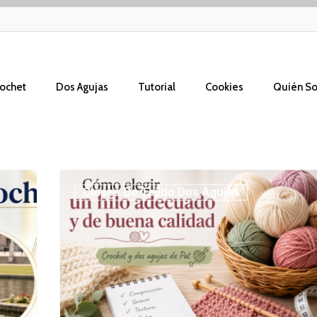
ochet
Dos Agujas
Tutorial
Cookies
Quién S
Cómo
Clases De Tejido Dos Agujas
elegir
un
hilo
adecuado
y
de