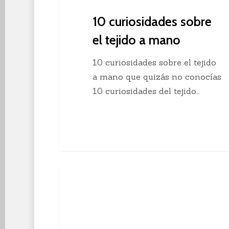
10 curiosidades sobre
el tejido a mano
10 curiosidades sobre el tejido
a mano que quizás no conocías
10 curiosidades del tejido…
Descubre
Crochet
el
crochet
continuo