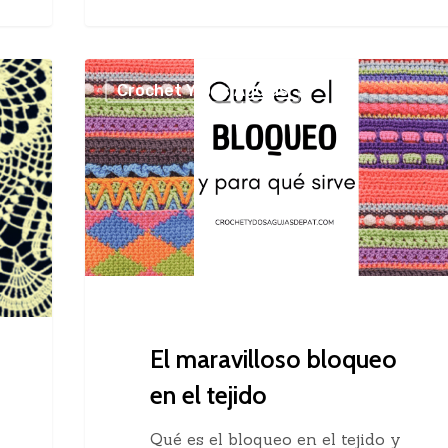
El
Crochet Y Dos Agujas
maravilloso
bloqueo
en
el
tejido
El maravilloso bloqueo
en el tejido
Qué es el bloqueo en el tejido y