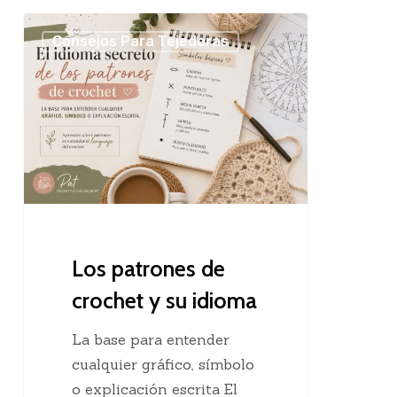
Los
Consejos Para Tejedoras
patrones
de
crochet
y
su
idioma
Los patrones de
crochet y su idioma
La base para entender
cualquier gráfico, símbolo
o explicación escrita El