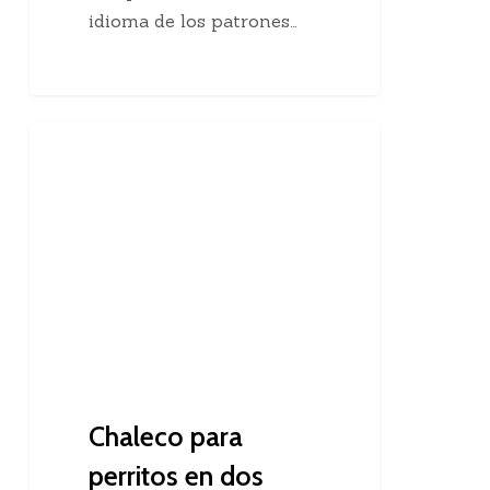
idioma de los patrones…
Chaleco
Dos Agujas
para
perritos
en
dos
agujas
Chaleco para
perritos en dos