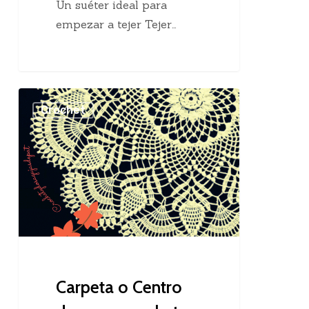
Un suéter ideal para
empezar a tejer Tejer…
Carpeta
Crochet
o
Centro
de
mesa
crochet
Carpeta o Centro