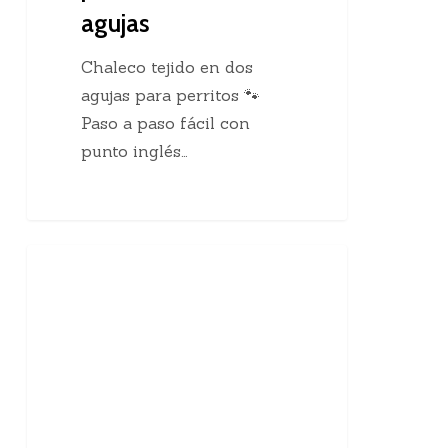
agujas
Chaleco tejido en dos
agujas para perritos 🐾
Paso a paso fácil con
punto inglés…
10
Enseñanzas Para Tejedoras
curiosidades
sobre
el
tejido
a
mano