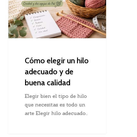
hilo
adecuado
y
de
buena
calidad
Cómo elegir un hilo
adecuado y de
buena calidad
Elegir bien el tipo de hilo
que necesitas es todo un
arte Elegir hilo adecuado…