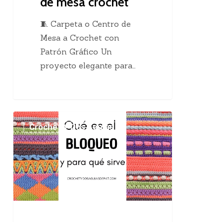
de mesa crochet
🧵 Carpeta o Centro de
Mesa a Crochet con
Patrón Gráfico Un
proyecto elegante para…
El
Crochet Y Dos Agujas
maravilloso
bloqueo
en
el
tejido