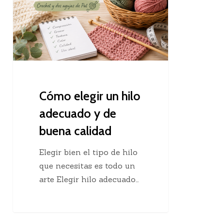
hilo
adecuado
y
de
buena
calidad
Cómo elegir un hilo
adecuado y de
buena calidad
Elegir bien el tipo de hilo
que necesitas es todo un
arte Elegir hilo adecuado…