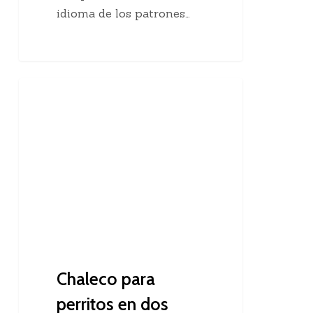
idioma de los patrones…
Chaleco
Dos Agujas
para
perritos
en
dos
agujas
Chaleco para
perritos en dos