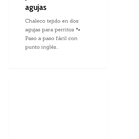
agujas
Chaleco tejido en dos
agujas para perritos 🐾
Paso a paso fácil con
punto inglés…
10
Enseñanzas Para Tejedoras
curiosidades
sobre
el
tejido
a
mano