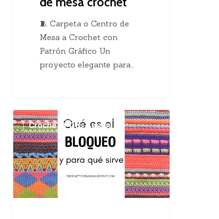
de mesa crochet
🧵 Carpeta o Centro de
Mesa a Crochet con
Patrón Gráfico Un
proyecto elegante para…
El
Crochet Y Dos Agujas
maravilloso
bloqueo
en
el
tejido