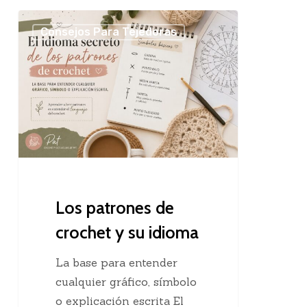
Los
Consejos Para Tejedoras
patrones
de
crochet
y
su
idioma
Los patrones de
crochet y su idioma
La base para entender
cualquier gráfico, símbolo
o explicación escrita El