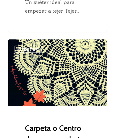
Un suéter ideal para
empezar a tejer Tejer…
Carpeta
Crochet
o
Centro
de
mesa
crochet
Carpeta o Centro