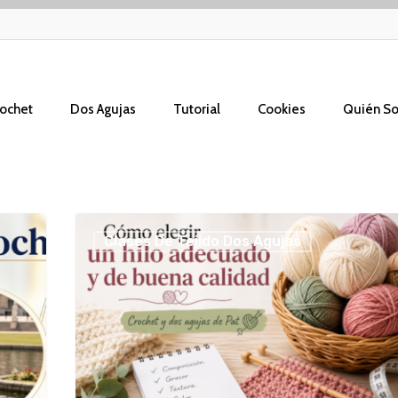
ochet
Dos Agujas
Tutorial
Cookies
Quién S
Cómo
Clases De Tejido Dos Agujas
elegir
un
hilo
adecuado
y
de