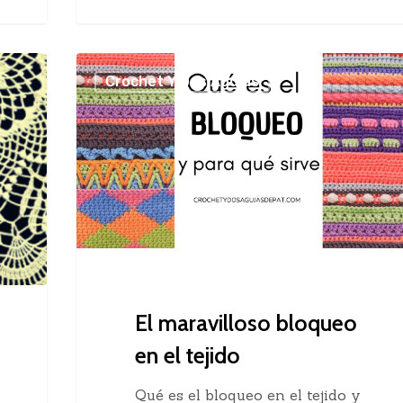
El
Crochet Y Dos Agujas
maravilloso
bloqueo
en
el
tejido
El maravilloso bloqueo
en el tejido
Qué es el bloqueo en el tejido y