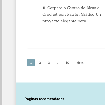
🧵 Carpeta o Centro de Mesa a
Crochet con Patrón Gráfico Un
proyecto elegante para…
1
2
3
…
10
Next
Páginas recomendadas