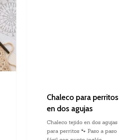
Dos Agujas
para
perritos
en
dos
agujas
Chaleco para perritos
en dos agujas
Chaleco tejido en dos agujas
para perritos 🐾 Paso a paso
fácil con punto inglés…