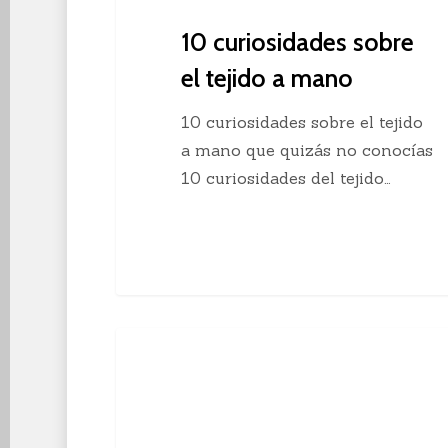
10 curiosidades sobre
el tejido a mano
10 curiosidades sobre el tejido
a mano que quizás no conocías
10 curiosidades del tejido…
Descubre
Crochet
el
crochet
continuo