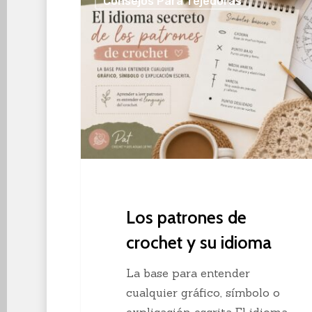
Consejos Para Tejedoras
patrones
de
crochet
y
su
idioma
Los patrones de
crochet y su idioma
La base para entender
cualquier gráfico, símbolo o
explicación escrita El idioma