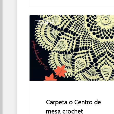
Carpeta
Crochet
o
Centro
de
mesa
crochet
Carpeta o Centro de
mesa crochet