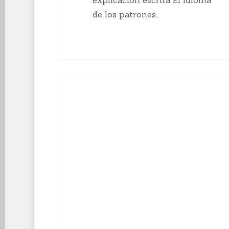
de los patrones…
10
Enseñanzas Para Tejedoras
curiosidades
sobre
el
tejido
a
mano