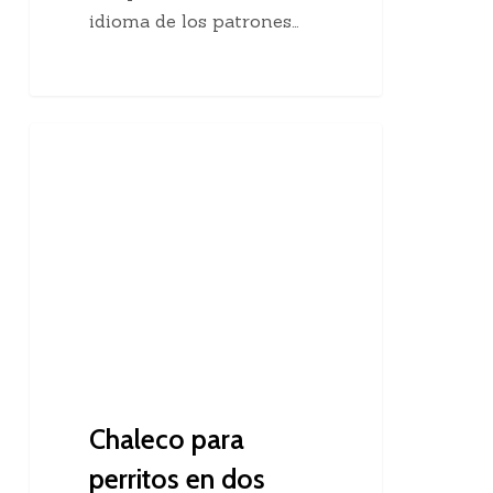
idioma de los patrones…
Chaleco
Dos Agujas
para
perritos
en
dos
agujas
Chaleco para
perritos en dos