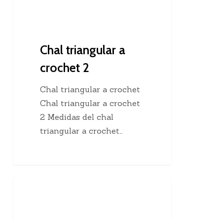
Chal triangular a
crochet 2
Chal triangular a crochet
Chal triangular a crochet
2 Medidas del chal
triangular a crochet…
Cómo
Clases De Tejido Dos Agujas
elegir
un