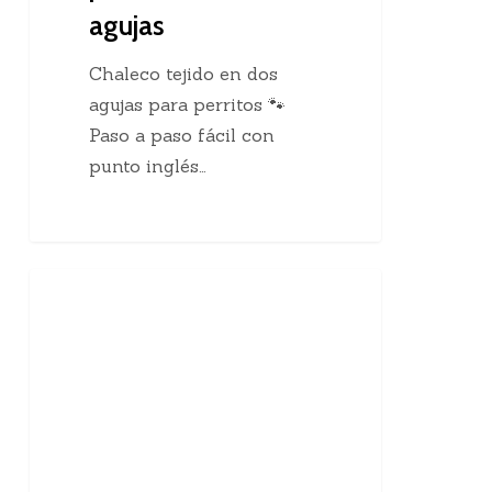
agujas
Chaleco tejido en dos
agujas para perritos 🐾
Paso a paso fácil con
punto inglés…
10
Enseñanzas Para Tejedoras
curiosidades
sobre
el
tejido
a
mano