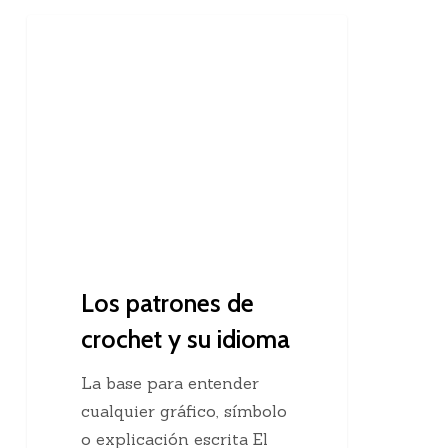
Los
Consejos Para Tejedoras
patrones
de
crochet
y
su
idioma
Los patrones de
crochet y su idioma
La base para entender
cualquier gráfico, símbolo
o explicación escrita El