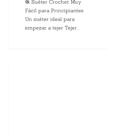
🧶 Suéter Crochet Muy
Fácil para Principiantes
Un suéter ideal para
empezar a tejer Tejer…
Carpeta
Crochet
o
Centro
de
mesa
crochet