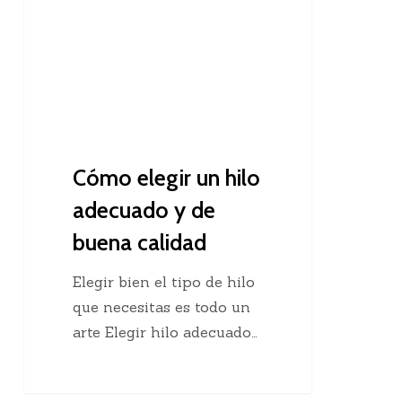
hilo
adecuado
y
de
buena
calidad
Cómo elegir un hilo
adecuado y de
buena calidad
Elegir bien el tipo de hilo
que necesitas es todo un
arte Elegir hilo adecuado…