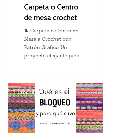
Carpeta o Centro
de mesa crochet
🧵 Carpeta o Centro de
Mesa a Crochet con
Patrón Gráfico Un
proyecto elegante para…
El
Crochet Y Dos Agujas
maravilloso
bloqueo
en
el
tejido