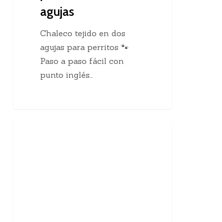
agujas
Chaleco tejido en dos
agujas para perritos 🐾
Paso a paso fácil con
punto inglés…
10
Enseñanzas Para Tejedoras
curiosidades
sobre
el
tejido
a
mano