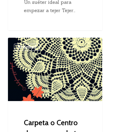
Un suéter ideal para
empezar a tejer Tejer…
Carpeta
Crochet
o
Centro
de
mesa
crochet
Carpeta o Centro