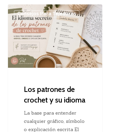
Los
Consejos Para Tejedoras
patrones
de
crochet
y
su
idioma
Los patrones de
crochet y su idioma
La base para entender
cualquier gráfico, símbolo
o explicación escrita El