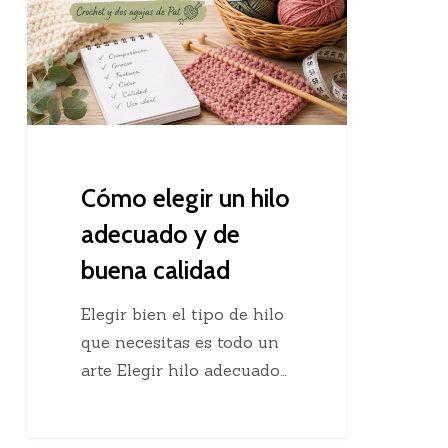
hilo
adecuado
y
de
buena
calidad
Cómo elegir un hilo
adecuado y de
buena calidad
Elegir bien el tipo de hilo
que necesitas es todo un
arte Elegir hilo adecuado…