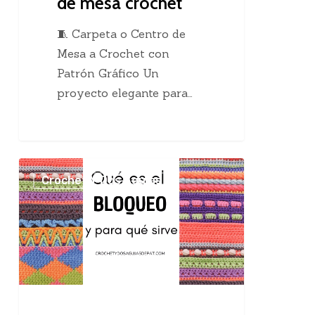
de mesa crochet
🧵 Carpeta o Centro de
Mesa a Crochet con
Patrón Gráfico Un
proyecto elegante para…
El
Crochet Y Dos Agujas
maravilloso
bloqueo
en
el
tejido