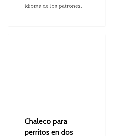
idioma de los patrones…
Chaleco
Dos Agujas
para
perritos
en
dos
agujas
Chaleco para
perritos en dos