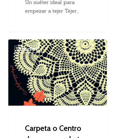
Un suéter ideal para
empezar a tejer Tejer…
Carpeta
Crochet
o
Centro
de
mesa
crochet
Carpeta o Centro