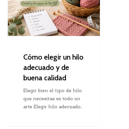
hilo
adecuado
y
de
buena
calidad
Cómo elegir un hilo
adecuado y de
buena calidad
Elegir bien el tipo de hilo
que necesitas es todo un
arte Elegir hilo adecuado…