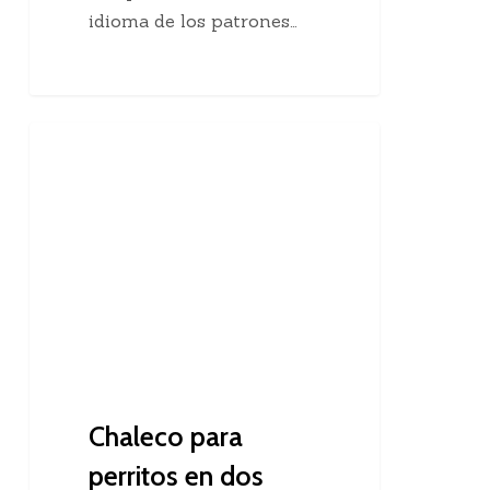
idioma de los patrones…
Chaleco
Dos Agujas
para
perritos
en
dos
agujas
Chaleco para
perritos en dos