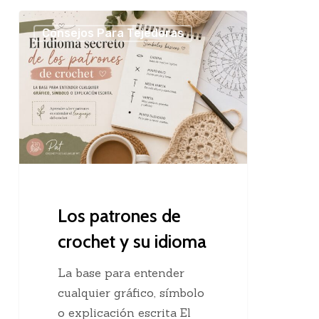
Los
Consejos Para Tejedoras
patrones
de
crochet
y
su
idioma
Los patrones de
crochet y su idioma
La base para entender
cualquier gráfico, símbolo
o explicación escrita El