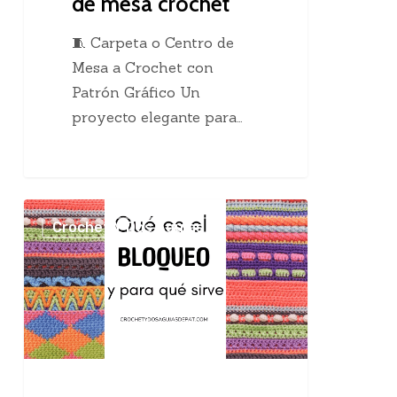
de mesa crochet
🧵 Carpeta o Centro de
Mesa a Crochet con
Patrón Gráfico Un
proyecto elegante para…
El
Crochet Y Dos Agujas
maravilloso
bloqueo
en
el
tejido