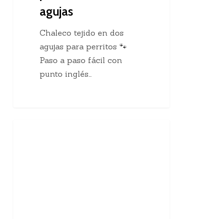
agujas
Chaleco tejido en dos
agujas para perritos 🐾
Paso a paso fácil con
punto inglés…
10
Enseñanzas Para Tejedoras
curiosidades
sobre
el
tejido
a
mano