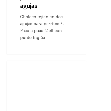
agujas
Chaleco tejido en dos
agujas para perritos 🐾
Paso a paso fácil con
punto inglés…
10
Enseñanzas Para Tejedoras
curiosidades
sobre
el
tejido
a
mano