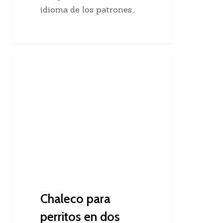
idioma de los patrones…
Chaleco
Dos Agujas
para
perritos
en
dos
agujas
Chaleco para
perritos en dos