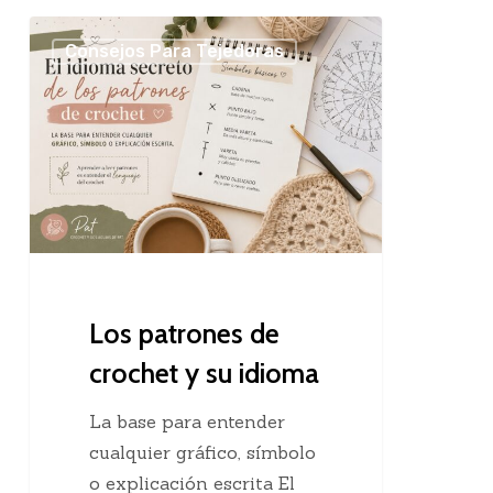
Los
Consejos Para Tejedoras
patrones
de
crochet
y
su
idioma
Los patrones de
crochet y su idioma
La base para entender
cualquier gráfico, símbolo
o explicación escrita El