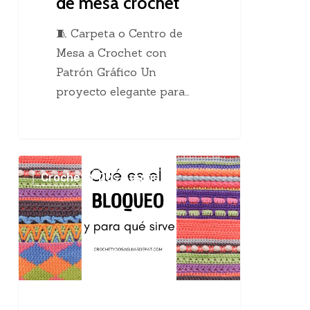
de mesa crochet
🧵 Carpeta o Centro de
Mesa a Crochet con
Patrón Gráfico Un
proyecto elegante para…
El
Crochet Y Dos Agujas
maravilloso
bloqueo
en
el
tejido