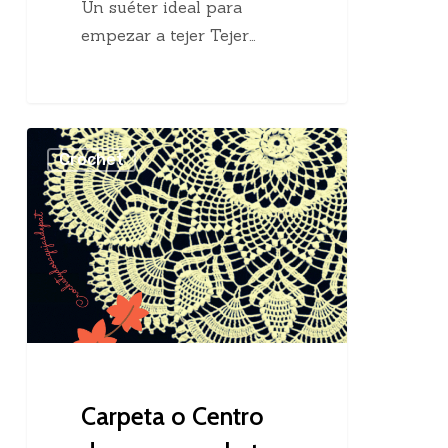
Un suéter ideal para
empezar a tejer Tejer…
Carpeta
Crochet
o
Centro
de
mesa
crochet
Carpeta o Centro