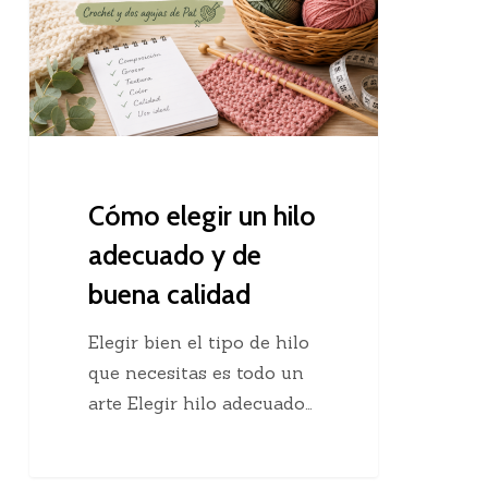
hilo
adecuado
y
de
buena
calidad
Cómo elegir un hilo
adecuado y de
buena calidad
Elegir bien el tipo de hilo
que necesitas es todo un
arte Elegir hilo adecuado…