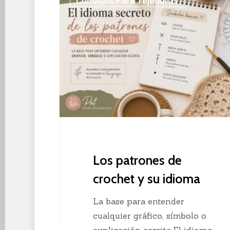
Consejos Para Tejedoras
patrones
de
crochet
y
su
idioma
Los patrones de
crochet y su idioma
La base para entender
cualquier gráfico, símbolo o
explicación escrita El idioma