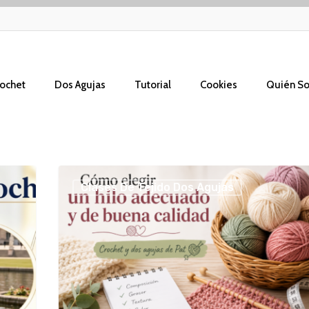
ochet
Dos Agujas
Tutorial
Cookies
Quién S
Cómo
Clases De Tejido Dos Agujas
elegir
un
hilo
adecuado
y
de