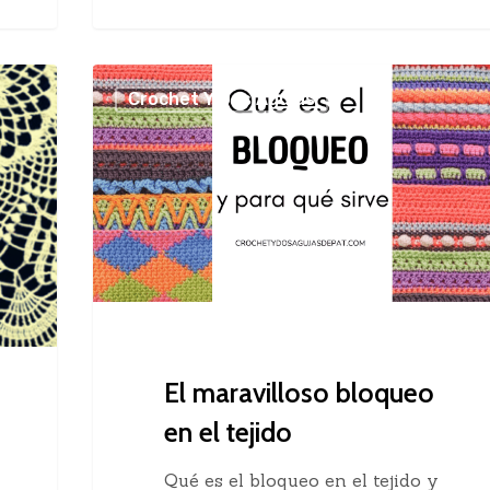
El
Crochet Y Dos Agujas
maravilloso
bloqueo
en
el
tejido
El maravilloso bloqueo
en el tejido
Qué es el bloqueo en el tejido y