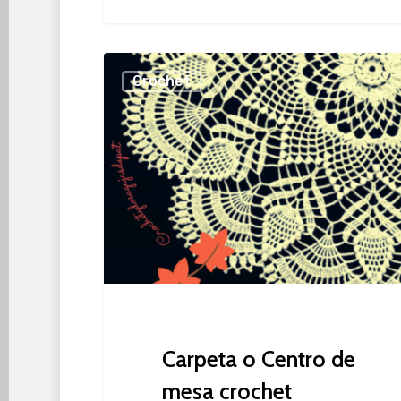
Carpeta
Crochet
o
Centro
de
mesa
crochet
Carpeta o Centro de
mesa crochet