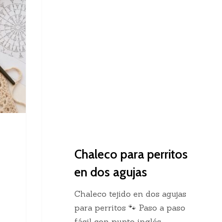
Dos Agujas
para
perritos
en
dos
agujas
Chaleco para perritos
en dos agujas
Chaleco tejido en dos agujas
para perritos 🐾 Paso a paso
fácil con punto inglés…