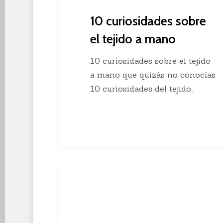
10 curiosidades sobre
el tejido a mano
10 curiosidades sobre el tejido
a mano que quizás no conocías
10 curiosidades del tejido…
Descubre
Crochet
el
crochet
continuo