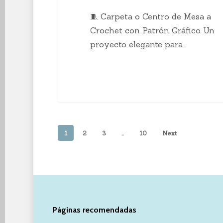
🧵 Carpeta o Centro de Mesa a
Crochet con Patrón Gráfico Un
proyecto elegante para…
1
2
3
…
10
Next
Páginas recomendadas