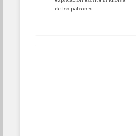
de los patrones…
10
Enseñanzas Para Tejedoras
curiosidades
sobre
el
tejido
a
mano