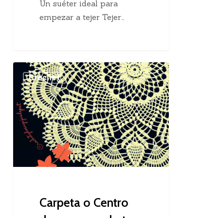
Un suéter ideal para
empezar a tejer Tejer…
Carpeta
Crochet
o
Centro
de
mesa
crochet
Carpeta o Centro