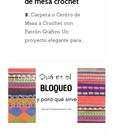
de mesa crochet
🧵 Carpeta o Centro de
Mesa a Crochet con
Patrón Gráfico Un
proyecto elegante para…
El
Crochet Y Dos Agujas
maravilloso
bloqueo
en
el
tejido