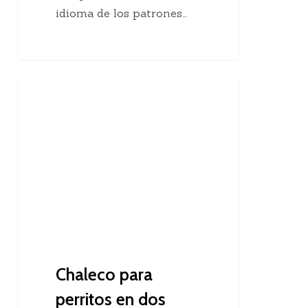
idioma de los patrones…
Chaleco
Dos Agujas
para
perritos
en
dos
agujas
Chaleco para
perritos en dos