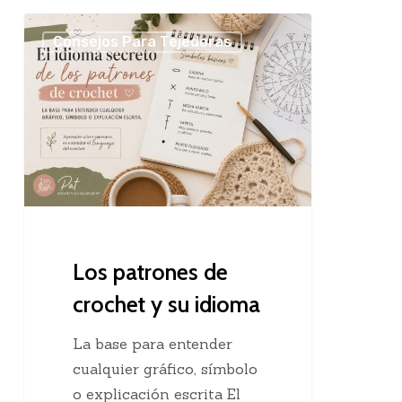
Los
Consejos Para Tejedoras
patrones
de
crochet
y
su
idioma
Los patrones de
crochet y su idioma
La base para entender
cualquier gráfico, símbolo
o explicación escrita El