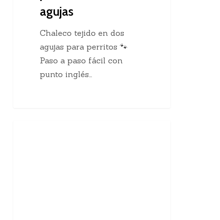
agujas
Chaleco tejido en dos
agujas para perritos 🐾
Paso a paso fácil con
punto inglés…
10
Enseñanzas Para Tejedoras
curiosidades
sobre
el
tejido
a
mano