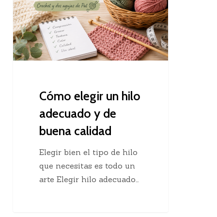
hilo
adecuado
y
de
buena
calidad
Cómo elegir un hilo
adecuado y de
buena calidad
Elegir bien el tipo de hilo
que necesitas es todo un
arte Elegir hilo adecuado…