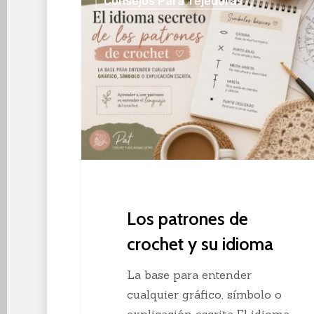
Consejos Para Tejedoras
patrones
de
crochet
y
su
idioma
Los patrones de
crochet y su idioma
La base para entender
cualquier gráfico, símbolo o
explicación escrita El idioma