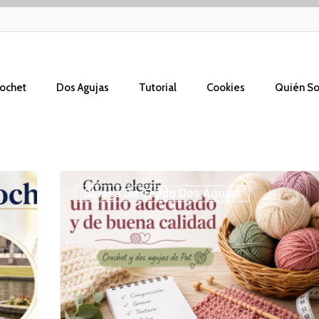
ochet
Dos Agujas
Tutorial
Cookies
Quién S
Cómo
Clases De Tejido Dos Agujas
elegir
un
hilo
adecuado
y
de