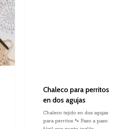
Dos Agujas
para
perritos
en
dos
agujas
Chaleco para perritos
en dos agujas
Chaleco tejido en dos agujas
para perritos 🐾 Paso a paso
fácil con punto inglés…