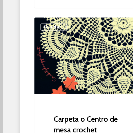
Carpeta
Crochet
o
Centro
de
mesa
crochet
Carpeta o Centro de
mesa crochet