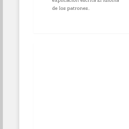
de los patrones…
10
Enseñanzas Para Tejedoras
curiosidades
sobre
el
tejido
a
mano