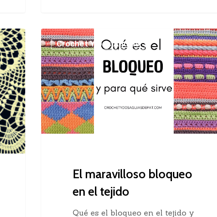
El
Crochet Y Dos Agujas
maravilloso
bloqueo
en
el
tejido
El maravilloso bloqueo
en el tejido
Qué es el bloqueo en el tejido y