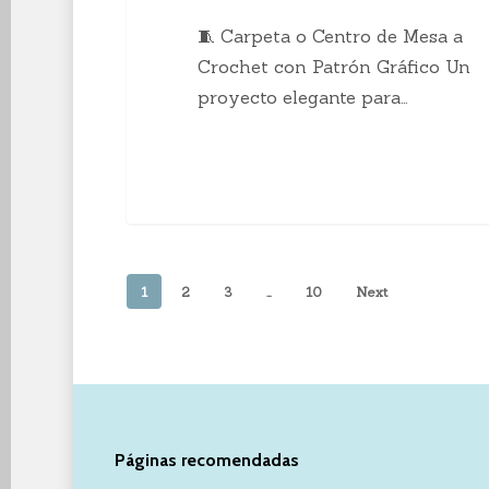
🧵 Carpeta o Centro de Mesa a
Crochet con Patrón Gráfico Un
proyecto elegante para…
1
2
3
…
10
Next
Páginas recomendadas