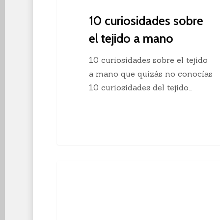
10 curiosidades sobre
el tejido a mano
10 curiosidades sobre el tejido
a mano que quizás no conocías
10 curiosidades del tejido…
Descubre
Crochet
el
crochet
continuo