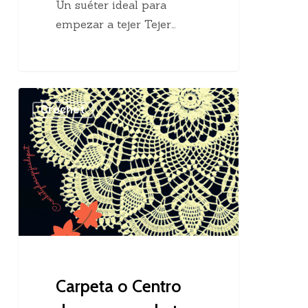
Un suéter ideal para
empezar a tejer Tejer…
Carpeta
Crochet
o
Centro
de
mesa
crochet
Carpeta o Centro