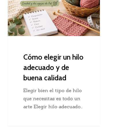
hilo
adecuado
y
de
buena
calidad
Cómo elegir un hilo
adecuado y de
buena calidad
Elegir bien el tipo de hilo
que necesitas es todo un
arte Elegir hilo adecuado…