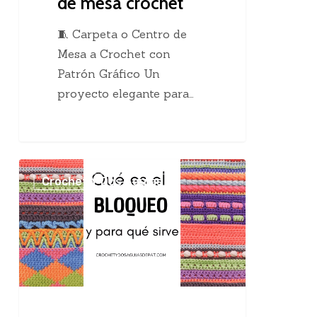
de mesa crochet
🧵 Carpeta o Centro de
Mesa a Crochet con
Patrón Gráfico Un
proyecto elegante para…
El
Crochet Y Dos Agujas
maravilloso
bloqueo
en
el
tejido