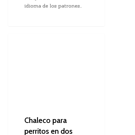
idioma de los patrones…
Chaleco
Dos Agujas
para
perritos
en
dos
agujas
Chaleco para
perritos en dos