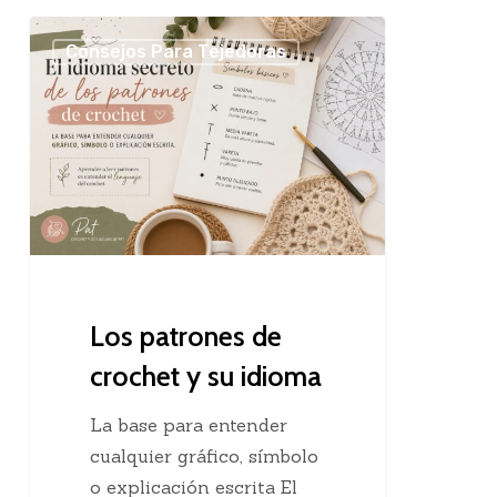
Los
Consejos Para Tejedoras
patrones
de
crochet
y
su
idioma
Los patrones de
crochet y su idioma
La base para entender
cualquier gráfico, símbolo
o explicación escrita El