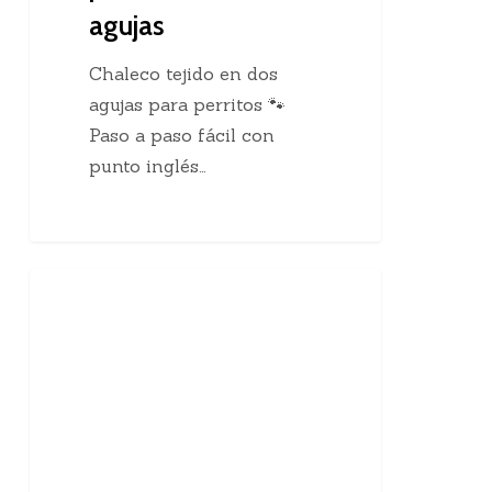
agujas
Chaleco tejido en dos
agujas para perritos 🐾
Paso a paso fácil con
punto inglés…
10
Enseñanzas Para Tejedoras
curiosidades
sobre
el
tejido
a
mano