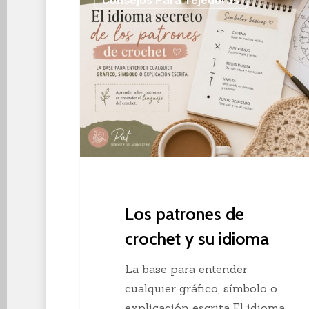
Consejos Para Tejedoras
patrones
de
crochet
y
su
idioma
Los patrones de
crochet y su idioma
La base para entender
cualquier gráfico, símbolo o
explicación escrita El idioma