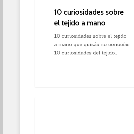
10 curiosidades sobre
el tejido a mano
10 curiosidades sobre el tejido
a mano que quizás no conocías
10 curiosidades del tejido…
Descubre
Crochet
el
crochet
continuo