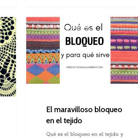
El
Crochet Y Dos Agujas
maravilloso
bloqueo
en
el
tejido
El maravilloso bloqueo
en el tejido
Qué es el bloqueo en el tejido y