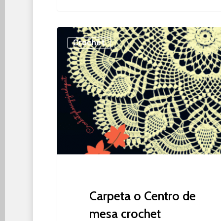
Carpeta
Crochet
o
Centro
de
mesa
crochet
Carpeta o Centro de
mesa crochet