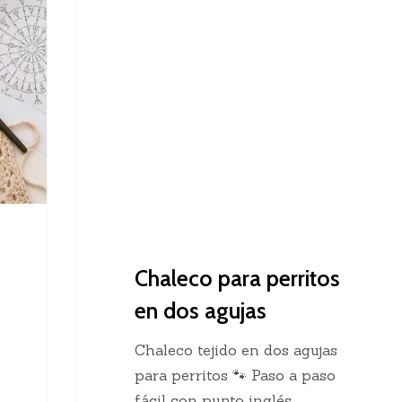
Dos Agujas
para
perritos
en
dos
agujas
Chaleco para perritos
en dos agujas
Chaleco tejido en dos agujas
para perritos 🐾 Paso a paso
fácil con punto inglés…