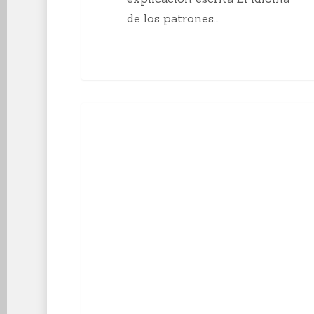
de los patrones…
10
Enseñanzas Para Tejedoras
curiosidades
sobre
el
tejido
a
mano