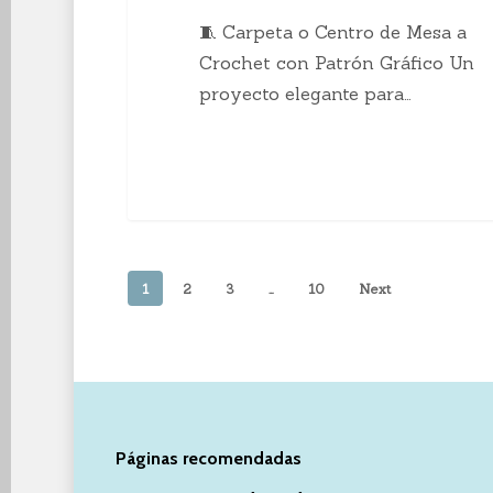
🧵 Carpeta o Centro de Mesa a
Crochet con Patrón Gráfico Un
proyecto elegante para…
1
2
3
…
10
Next
Páginas recomendadas