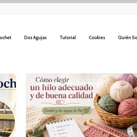
ochet
Dos Agujas
Tutorial
Cookies
Quién S
Cómo
Clases De Tejido Dos Agujas
elegir
un
hilo
adecuado
y
de