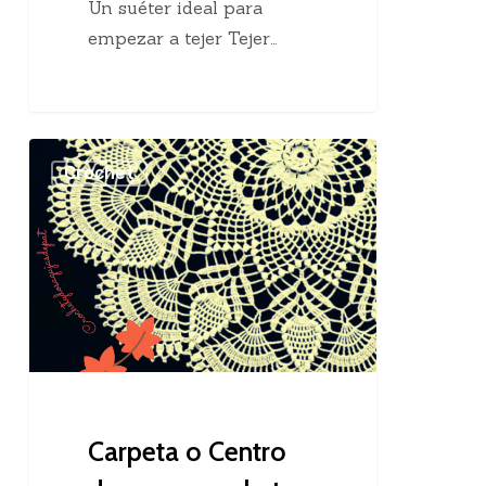
Un suéter ideal para
empezar a tejer Tejer…
Carpeta
Crochet
o
Centro
de
mesa
crochet
Carpeta o Centro