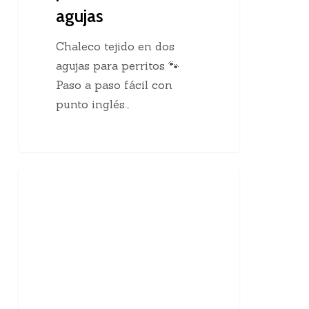
agujas
Chaleco tejido en dos
agujas para perritos 🐾
Paso a paso fácil con
punto inglés…
10
Enseñanzas Para Tejedoras
curiosidades
sobre
el
tejido
a
mano