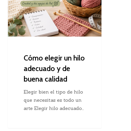
hilo
adecuado
y
de
buena
calidad
Cómo elegir un hilo
adecuado y de
buena calidad
Elegir bien el tipo de hilo
que necesitas es todo un
arte Elegir hilo adecuado…