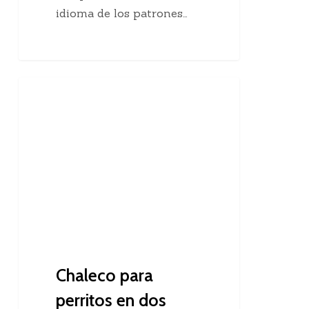
idioma de los patrones…
Chaleco
Dos Agujas
para
perritos
en
dos
agujas
Chaleco para
perritos en dos