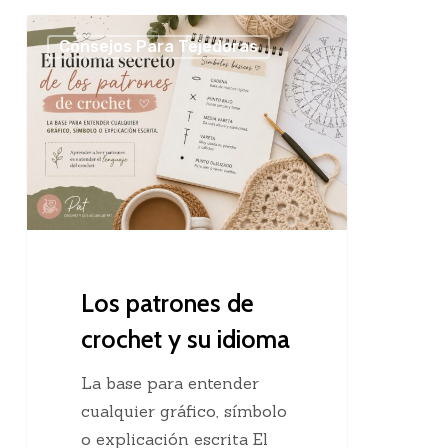
Los
Consejos Para Tejedoras
patrones
de
crochet
y
su
idioma
Los patrones de
crochet y su idioma
La base para entender
cualquier gráfico, símbolo
o explicación escrita El