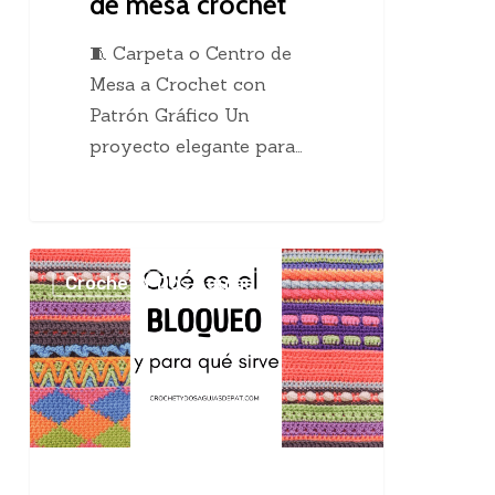
de mesa crochet
🧵 Carpeta o Centro de
Mesa a Crochet con
Patrón Gráfico Un
proyecto elegante para…
El
Crochet Y Dos Agujas
maravilloso
bloqueo
en
el
tejido