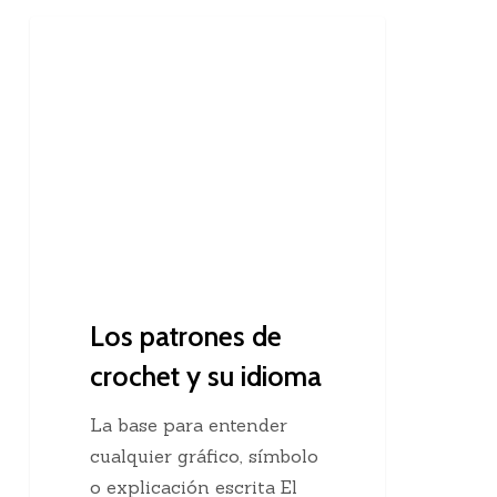
Los
Consejos Para Tejedoras
patrones
de
crochet
y
su
idioma
Los patrones de
crochet y su idioma
La base para entender
cualquier gráfico, símbolo
o explicación escrita El