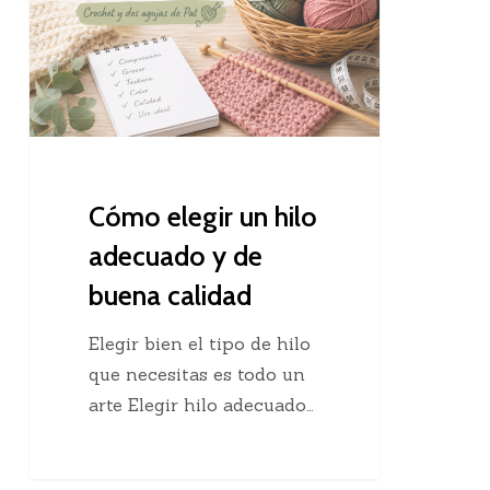
hilo
adecuado
y
de
buena
calidad
Cómo elegir un hilo
adecuado y de
buena calidad
Elegir bien el tipo de hilo
que necesitas es todo un
arte Elegir hilo adecuado…