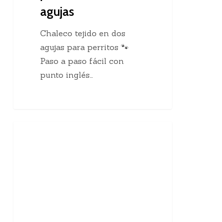
agujas
Chaleco tejido en dos
agujas para perritos 🐾
Paso a paso fácil con
punto inglés…
10
Enseñanzas Para Tejedoras
curiosidades
sobre
el
tejido
a
mano