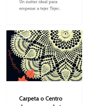
Un suéter ideal para
empezar a tejer Tejer…
Carpeta
Crochet
o
Centro
de
mesa
crochet
Carpeta o Centro