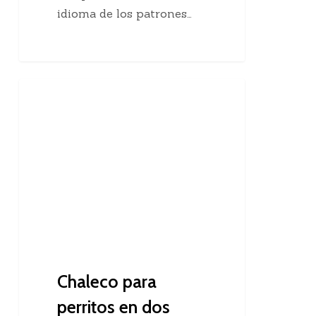
idioma de los patrones…
Chaleco
Dos Agujas
para
perritos
en
dos
agujas
Chaleco para
perritos en dos