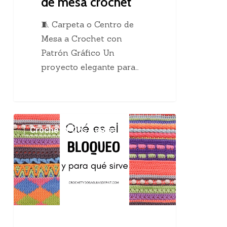
de mesa crochet
🧵 Carpeta o Centro de
Mesa a Crochet con
Patrón Gráfico Un
proyecto elegante para…
El
Crochet Y Dos Agujas
maravilloso
bloqueo
en
el
tejido