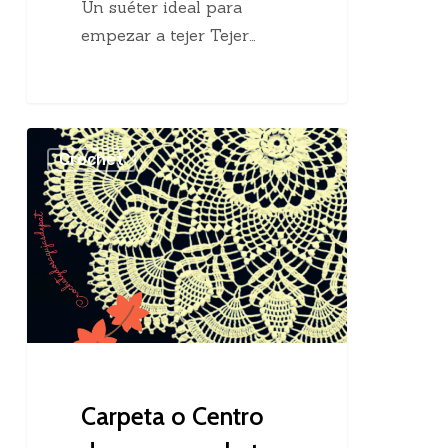
Un suéter ideal para
empezar a tejer Tejer…
Carpeta
Crochet
o
Centro
de
mesa
crochet
Carpeta o Centro