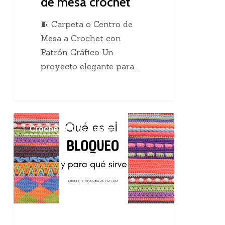
de mesa crochet
🧵 Carpeta o Centro de
Mesa a Crochet con
Patrón Gráfico Un
proyecto elegante para…
El
Crochet Y Dos Agujas
maravilloso
bloqueo
en
el
tejido