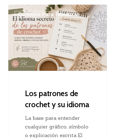
Los
Consejos Para Tejedoras
patrones
de
crochet
y
su
idioma
Los patrones de
crochet y su idioma
La base para entender
cualquier gráfico, símbolo
o explicación escrita El