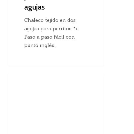
agujas
Chaleco tejido en dos
agujas para perritos 🐾
Paso a paso fácil con
punto inglés…
10
Enseñanzas Para Tejedoras
curiosidades
sobre
el
tejido
a
mano