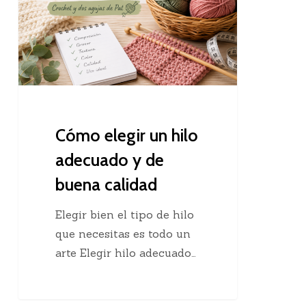
hilo
adecuado
y
de
buena
calidad
Cómo elegir un hilo
adecuado y de
buena calidad
Elegir bien el tipo de hilo
que necesitas es todo un
arte Elegir hilo adecuado…