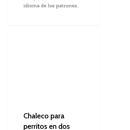
idioma de los patrones…
Chaleco
Dos Agujas
para
perritos
en
dos
agujas
Chaleco para
perritos en dos